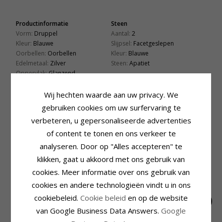
Productinformatie
Steen
Vorm:
Druppel
Aantal:
2
Kleur:
Blauwe
Slijpsel:
Facetgeslepen
Oorbellen:
Oorbellen
Kleur:
Blauwe
Edelmetaal:
Zilver
Steen:
Apatiet
Oppervlak:
Glanzend
Afmeting
Lengte Incl. Haakje:
37,0 mm
Wij hechten waarde aan uw privacy. We
Breedte:
15,0 mm
gebruiken cookies om uw surfervaring te
Levertijd
verbeteren, u gepersonaliseerde advertenties
Levertijd:
4-5 Weekdagen
of content te tonen en ons verkeer te
analyseren. Door op "Alles accepteren" te
GERELATEERDE PRODUCTEN
klikken, gaat u akkoord met ons gebruik van
cookies. Meer informatie over ons gebruik van
cookies en andere technologieën vindt u in ons
cookiebeleid.
Cookie beleid
en op de website
van Google Business Data Answers.
Google