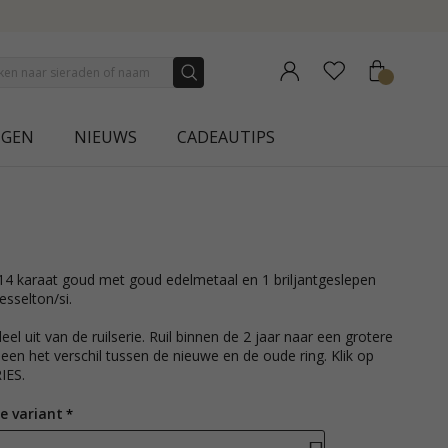
SAVE 50% ON ELINÉ
NGEN
NIEUWS
CADEAUTIPS
sselton/si.
el uit van de ruilserie. Ruil binnen de 2 jaar naar een grotere
leen het verschil tussen de nieuwe en de oude ring. Klik op
IES.
e variant