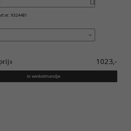
-
rt.nr.
9324481
1023,-
rijs
In winkelmandje