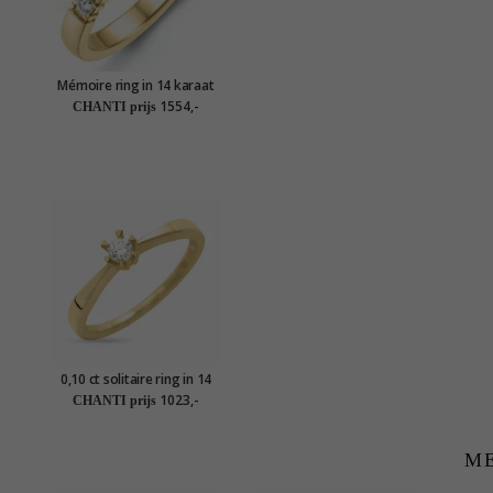
Mémoire ring in 14 karaat
goud 5 x 0,05 ct
1554,-
CHANTI prijs
0,10 ct solitaire ring in 14
karaat goud
1023,-
CHANTI prijs
ME