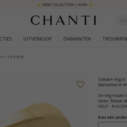
CTIES
UITVERKOOP
DIAMANTEN
TROUWRI
en
1 x 0,10 ct
solitaire ring in 14 karaat goud met goud edelmetaal en 1 briljantgeslepen
diamanten in We
De ring maakt de
steen. Betaal al
HELP - RUILSER
Kies een ander