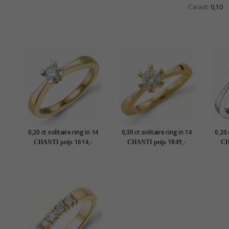
Caraat:
0,10
0,20 ct solitaire ring in 14
0,30 ct solitaire ring in 14
0,20 
karaat goud
karaat goud
1614,-
1849,-
CHANTI prijs
CHANTI prijs
CH