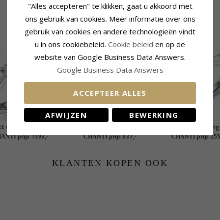
"Alles accepteren" te klikken, gaat u akkoord met
ons gebruik van cookies. Meer informatie over ons
gebruik van cookies en andere technologieën vindt
GERELATEERDE PRODUCTEN
u in ons cookiebeleid.
Cookie beleid
en op de
website van Google Business Data Answers.
Google Business Data Answers
ACCEPTEER ALLES
AFWIJZEN
BEWERKING
ct solitaire ring in 14
0,05 ct solitaire ring in 14
0,40 ct solitaire ring
karaat witgoud
karaat witgoud
karaat witgou
1593,-
837,-
255
ANTI prijs
CHANTI prijs
CHANTI prijs
KLANTEN KOPEN OOK