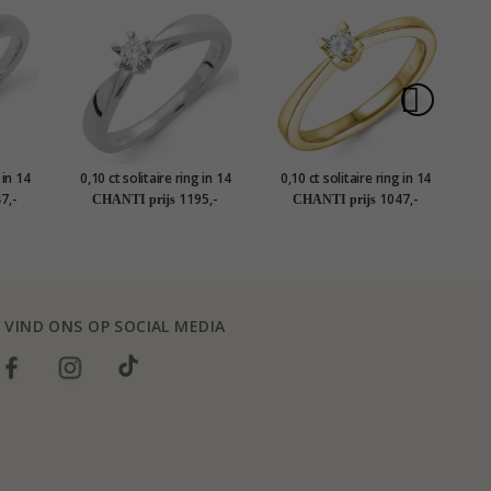
 in 14
0,10 ct solitaire ring in 14
0,10 ct solitaire ring in 14
0
d
karaat witgoud
karaat goud
7,-
1195,-
1047,-
CHANTI prijs
CHANTI prijs
VIND ONS OP SOCIAL MEDIA