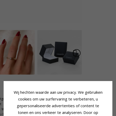
Ring
Wij hechten waarde aan uw privacy. We gebruiken
Breedte Bovenkant:
1,5 mm
cookies om uw surfervaring te verbeteren, u
ntgeslepen
Breedte Onderkant:
1,5 mm
t
Dikte Bovenkant:
2,5 mm
gepersonaliseerde advertenties of content te
:
Wesselton
Dikte Onderkant:
1,4 mm
tonen en ons verkeer te analyseren. Door op
erheid:
Si