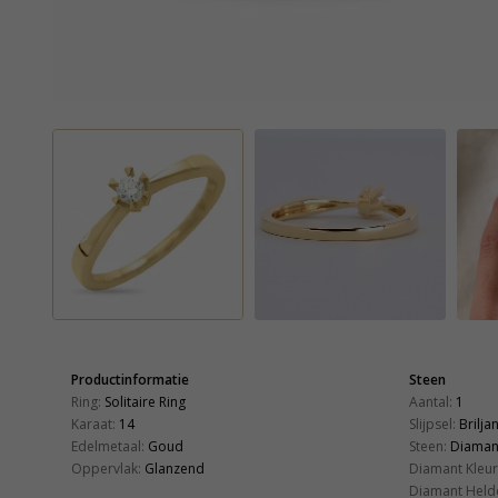
Productinformatie
Steen
Ring:
Solitaire Ring
Aantal:
1
Karaat:
14
Slijpsel:
Brilja
Edelmetaal:
Goud
Steen:
Diaman
Oppervlak:
Glanzend
Diamant Kleur
Diamant Held