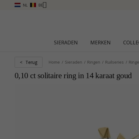
NL
BE
NEW COLLECTION | AURA
SIERADEN
MERKEN
COLLE
Terug
<
Home
Sieraden
Ringen
Ruilseries
Ring
0,10 ct solitaire ring in 14 karaat goud