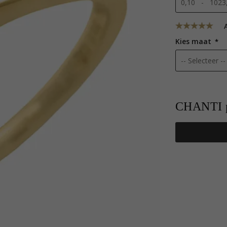
0,10 - 1023,
A
Kies maat
CHANTI p