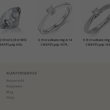
0,10 tot 0,20 ct W/SI
0,10 ct solitaire ring in 14
0,10 ct solitaire ring
karaat witgoud
karaat witgou
644,-
1079,-
104
ANTI prijs
CHANTI prijs
CHANTI prijs
KLANTENSERVICE
Retourrecht
Ringmaten
Blog
FAQs