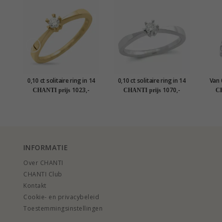
0,10 ct solitaire ring in 14
0,10 ct solitaire ring in 14
Van 
karaat goud
karaat witgoud
1023,-
1070,-
CHANTI prijs
CHANTI prijs
CH
INFORMATIE
Over CHANTI
CHANTI Club
Kontakt
Cookie- en privacybeleid
Toestemmingsinstellingen