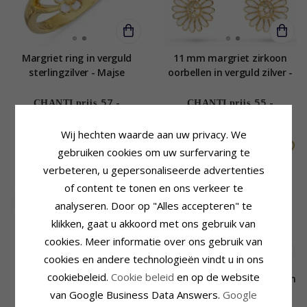
Margriet ring in verguld
11 mm margriet zirkoon
sterlingzilver - Majse
oorbellen in verguld zilver -
Matilda
57,-
55,-
CHANTI prijs
CHANTI prijs
Wij hechten waarde aan uw privacy. We
gebruiken cookies om uw surfervaring te
verbeteren, u gepersonaliseerde advertenties
of content te tonen en ons verkeer te
analyseren. Door op "Alles accepteren" te
klikken, gaat u akkoord met ons gebruik van
cookies. Meer informatie over ons gebruik van
cookies en andere technologieën vindt u in ons
cookiebeleid.
Cookie beleid
en op de website
10 x 8,5 mm dagmarkruis
Lange margriet oorsteker in
armband in verguld
verguld zilver - Maggie
van Google Business Data Answers.
Google