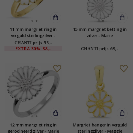
11 mm margriet ring in
15 mm margriet ketting in
verguld sterlingzilver -
zilver - Marie
Magda
53,-
CHANTI prijs
EXTRA
30%
38,-
69,-
CHANTI prijs
12 mm margriet ring in
Margriet hanger in verguld
gerodineerd zilver - Marie
sterlingzilver - Maggie