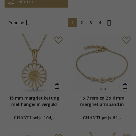
Filteren
Populair
1
2
3
4
15 mm margriet ketting
1 x 7 mm en 2 x 6 mm
met hanger in verguld
margriet armband in
sterlingzilver - Marie
verguld sterlingzilver -
Maggie
104,-
61,-
CHANTI prijs
CHANTI prijs