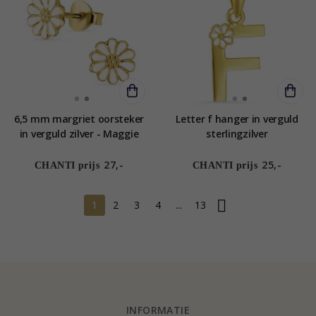
6,5 mm margriet oorsteker
Letter f hanger in verguld
in verguld zilver - Maggie
sterlingzilver
27,-
25,-
CHANTI prijs
CHANTI prijs
1
2
3
4
...
13
INFORMATIE