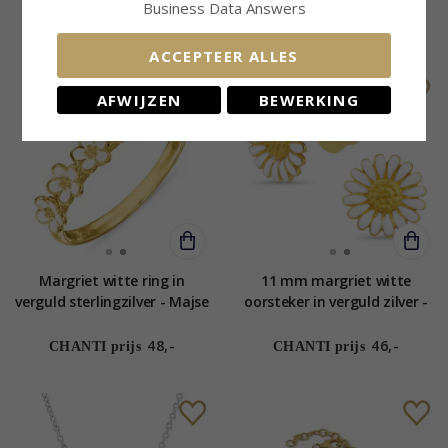
sterlingzilver
Business Data Answers
57,-
62,-
CHANTI prijs
CHANTI prijs
ACCEPTEER ALLES
AFWIJZEN
BEWERKING
Margriet witte ring in
11 mm margriet witte
verguld sterlingzilver - Majse
oorsteker in verguld zilver -
Matilda
48,-
46,-
CHANTI prijs
CHANTI prijs