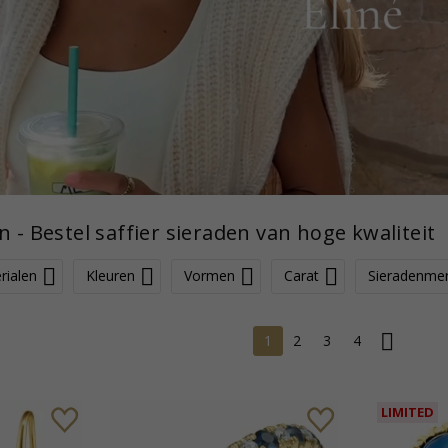
n - Bestel saffier sieraden van hoge kwaliteit
rialen
Kleuren
Vormen
Carat
Sieradenme
1
2
3
4
LIMITED