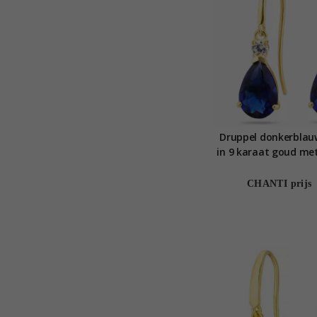
Druppel donkerblau
in 9 karaat goud met
syntetische saffi
Collectio
CHANTI prijs