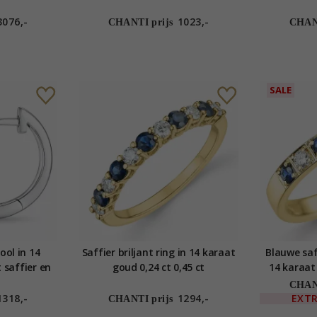
3076,-
1023,-
CHANTI prijs
CHANT
SALE
ool in 14
Saffier briljant ring in 14 karaat
Blauwe saf
 saffier en
goud 0,24 ct 0,45 ct
14 karaat 
CHANT
1318,-
1294,-
EXT
CHANTI prijs