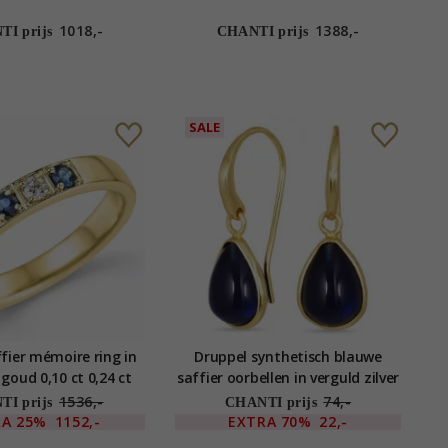
1018,-
1388,-
I prijs
CHANTI prijs
SALE
fier mémoire ring in
Druppel synthetisch blauwe
goud 0,10 ct 0,24 ct
saffier oorbellen in verguld zilver
- Loom Stones
1536,-
74,-
I prijs
CHANTI prijs
RA
25%
1152,-
EXTRA
70%
22,-