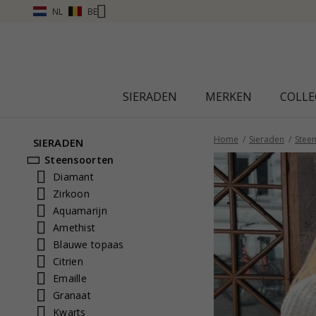
NL
BE
SIERADEN
MERKEN
COLLE
Home
Sieraden
Stee
SIERADEN
Steensoorten
Diamant
Zirkoon
Aquamarijn
Amethist
Blauwe topaas
Citrien
Emaille
Granaat
Kwarts