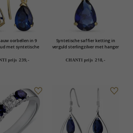
auw oorbellen in 9
Syntetische saffier ketting in
ud met syntetische
verguld sterlingzilver met hanger
 en zirkoon - Gold
in 14 karaat goud - Gold
Collection
Collection
239,-
218,-
TI prijs
CHANTI prijs