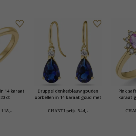
in 14 karaat
Druppel donkerblauw gouden
Pink saff
,20 ct
oorbellen in 14 karaat goud met
karaat g
syntetische saffier en zirkoon -
Gold Collection
1118,-
344,-
CHANTI prijs
CHAN