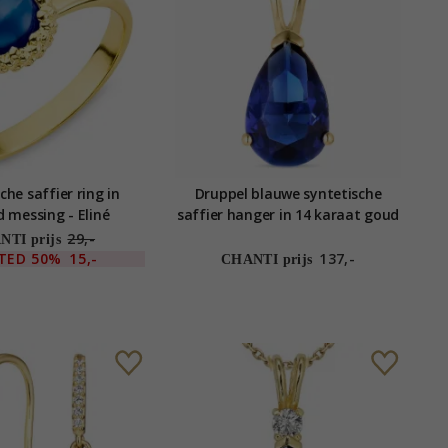
che saffier ring in
Druppel blauwe syntetische
d messing - Eliné
saffier hanger in 14 karaat goud
- Gold Collection
29,-
TI prijs
ITED
50%
15,-
137,-
CHANTI prijs