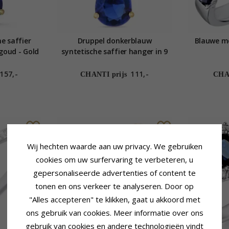
e saffier
Druppel donkerblauw
Blauwe mé
goud - Gold
syntetische saffier hanger in 9
n
karaat goud - Gold Collection
157,-
111,-
CHANTI prijs
CHAN
Wij hechten waarde aan uw privacy. We gebruiken
cookies om uw surfervaring te verbeteren, u
gepersonaliseerde advertenties of content te
tonen en ons verkeer te analyseren. Door op
"Alles accepteren" te klikken, gaat u akkoord met
ons gebruik van cookies. Meer informatie over ons
gebruik van cookies en andere technologieën vindt