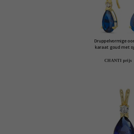
Druppelvormige oorb
karaat goud met s
saffier en zirkoo
Collectio
CHANTI prijs