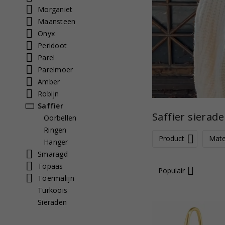
Morganiet
Maansteen
Onyx
Peridoot
Parel
Parelmoer
Amber
Robijn
Saffier
Saffier sierade
Oorbellen
Ringen
Product
Mate
Hanger
Smaragd
Topaas
Populair
Toermalijn
Turkoois
Sieraden