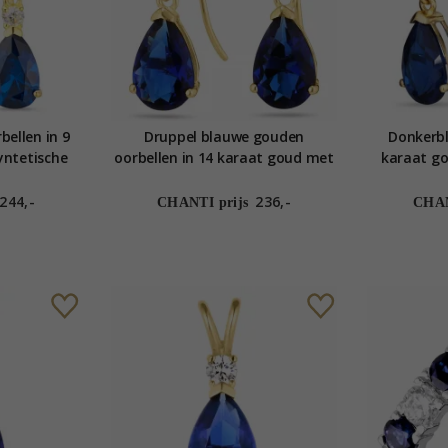
ellen in 9
Druppel blauwe gouden
Donkerbl
yntetische
oorbellen in 14 karaat goud met
karaat go
n - Gold
syntetische saffier - Gold
saffier
n
Collection
244,-
236,-
CHANTI prijs
CHAN