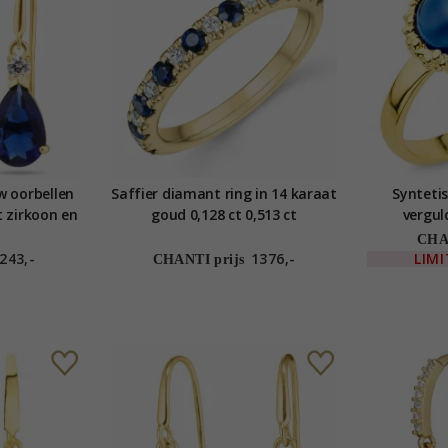
w oorbellen
Saffier diamant ring in 14 karaat
Syntetis
 zirkoon en
goud 0,128 ct 0,513 ct
vergul
er - Gold
CHAN
n
243,-
1376,-
LIM
CHANTI prijs