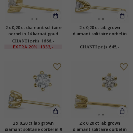
2 x 0,20 ct diamant solitaire
2 x 0,20 ct lab grown
oorbel in 14 karaat goud
diamant solitaire oorbel in
met diamant
14 karaat goud met lab
1666,-
CHANTI prijs
grown diamant
EXTRA
20%
1333,-
645,-
CHANTI prijs
2 x 0,20 ct lab grown
2 x 0,20 ct lab grown
diamant solitaire oorbel in 9
diamant solitaire oorbel in