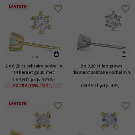
LAATSTE
2 x 0,20 ct solitaire oorbel in
2 x 0,20 ct lab grown
14 karaat goud met
diamant solitaire oorbel in 9
diamant
karaat witgoud met lab
1777,-
CHANTI prijs
grown diamant
EXTRA
15%
1511,-
491,-
CHANTI prijs
LAATSTE