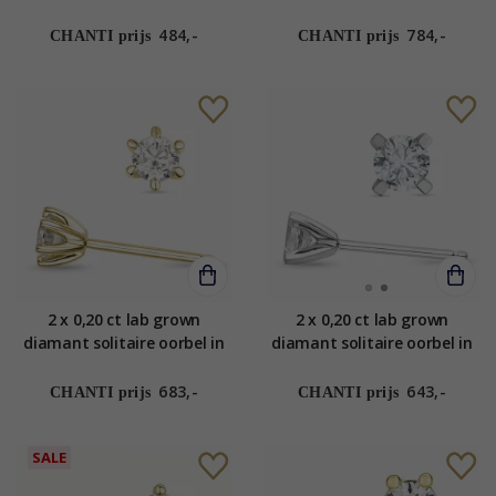
karaat goud met lab grown
14 karaat goud met lab
diamant
grown diamant
484,-
784,-
CHANTI prijs
CHANTI prijs
2 x 0,20 ct lab grown
2 x 0,20 ct lab grown
diamant solitaire oorbel in
diamant solitaire oorbel in
14 karaat goud met lab
14 karaat witgoud met lab
grown diamant
grown diamant
683,-
643,-
CHANTI prijs
CHANTI prijs
SALE