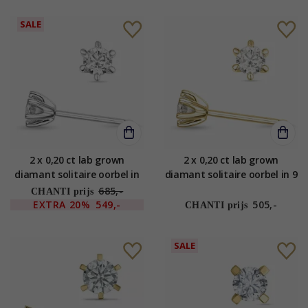
SALE
2 x 0,20 ct lab grown
2 x 0,20 ct lab grown
diamant solitaire oorbel in
diamant solitaire oorbel in 9
14 karaat witgoud met lab
karaat goud met lab grown
685,-
CHANTI prijs
grown diamant
diamant
EXTRA
20%
549,-
505,-
CHANTI prijs
SALE