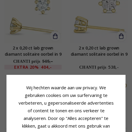
2 x 0,20 ct lab grown
2 x 0,20 ct lab grown
diamant solitaire oorbel in 9
diamant solitaire oorbel in 9
karaat goud met lab grown
karaat goud met lab grown
505,-
CHANTI prijs
diamant
diamant
EXTRA
20%
404,-
538,-
CHANTI prijs
SALE
SALE
Wij hechten waarde aan uw privacy. We
gebruiken cookies om uw surfervaring te
verbeteren, u gepersonaliseerde advertenties
of content te tonen en ons verkeer te
analyseren. Door op "Alles accepteren" te
klikken, gaat u akkoord met ons gebruik van