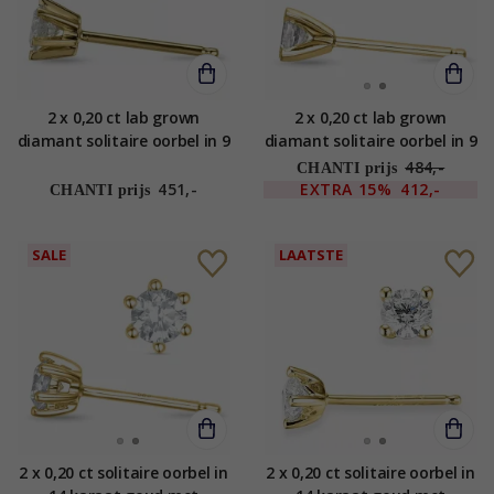
2 x 0,20 ct lab grown
2 x 0,20 ct lab grown
diamant solitaire oorbel in 9
diamant solitaire oorbel in 9
karaat goud met lab grown
karaat goud met lab grown
484,-
CHANTI prijs
diamant
diamant
451,-
EXTRA
15%
412,-
CHANTI prijs
SALE
LAATSTE
2 x 0,20 ct solitaire oorbel in
2 x 0,20 ct solitaire oorbel in