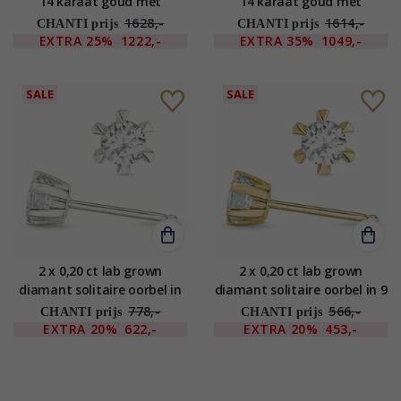
14 karaat goud met
14 karaat goud met
diamant
diamant
1628,-
1614,-
CHANTI prijs
CHANTI prijs
EXTRA
25%
1222,-
EXTRA
35%
1049,-
SALE
SALE
2 x 0,20 ct lab grown
2 x 0,20 ct lab grown
diamant solitaire oorbel in
diamant solitaire oorbel in 9
14 karaat witgoud met lab
karaat goud met lab grown
778,-
566,-
CHANTI prijs
CHANTI prijs
grown diamant
diamant
EXTRA
20%
622,-
EXTRA
20%
453,-