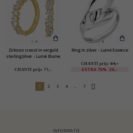
Zirkoon creool in verguld
Ring in zilver - Lumé Essence
sterlingzilver - Lumé Illume
64,-
CHANTI prijs
71,-
EXTRA
70%
20,-
CHANTI prijs
1
2
3
4
...
7
INFORMATIE