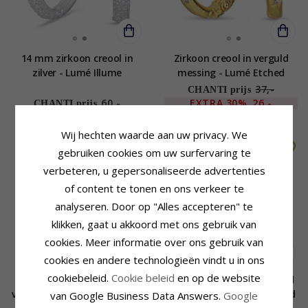
14 mm zirkoon creool in
Zirkoon creool in verguld
zilver - Lumé Illume
messing - Lumé Etched
37,-
CHANTI prijs
60,-
EXTRA
30%
26,-
CHANTI prijs
Wij hechten waarde aan uw privacy. We
gebruiken cookies om uw surfervaring te
verbeteren, u gepersonaliseerde advertenties
of content te tonen en ons verkeer te
analyseren. Door op "Alles accepteren" te
klikken, gaat u akkoord met ons gebruik van
cookies. Meer informatie over ons gebruik van
cookies en andere technologieën vindt u in ons
cookiebeleid.
Cookie beleid
en op de website
13,5 mm parel creool in
Pink zirkoon ring in verguld
verguld zilver - Lumé Etched
sterlingzilver - Lumé Etched
van Google Business Data Answers.
Google