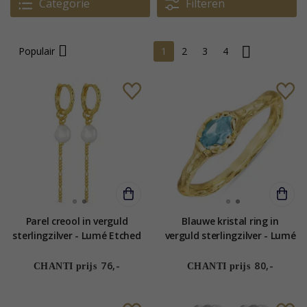
Categorie
Filteren
Populair
1
2
3
4
Parel creool in verguld
Blauwe kristal ring in
sterlingzilver - Lumé Etched
verguld sterlingzilver - Lumé
Etched
76,-
80,-
CHANTI prijs
CHANTI prijs