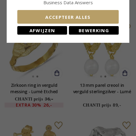
Business Data Answers
68,-
88,-
CHANTI prijs
CHANTI prijs
ACCEPTEER ALLES
SALE
AFWIJZEN
BEWERKING
Zirkoon ring in verguld
13 mm parel creool in
messing - Lumé Etched
verguld sterlingzilver - Lumé
Etched
36,-
CHANTI prijs
EXTRA
30%
26,-
89,-
CHANTI prijs