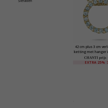
Sieraden
42 cm plus 3 cm ver
ketting met hanger i
goud 0,414 
CHANTI prijs
EXTRA
25%
.