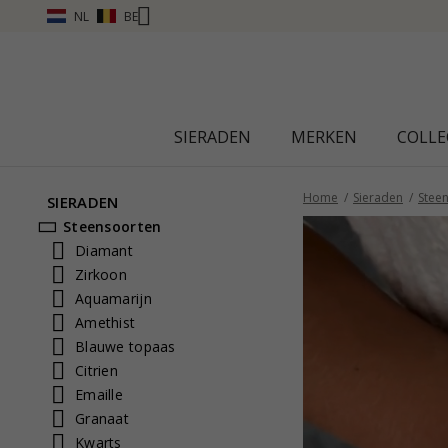
NL
BE
SIERADEN
MERKEN
COLLE
Home
Sieraden
Stee
SIERADEN
Steensoorten
Diamant
Zirkoon
Aquamarijn
Amethist
Blauwe topaas
Citrien
Emaille
Granaat
Kwarts