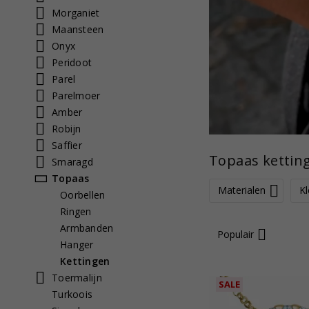
Morganiet
Maansteen
Onyx
Peridoot
Parel
Parelmoer
Amber
Robijn
Saffier
Topaas ketting
Smaragd
Topaas
Materialen
Kl
Oorbellen
Ringen
Armbanden
Populair
Hanger
Kettingen
Toermalijn
SALE
Turkoois