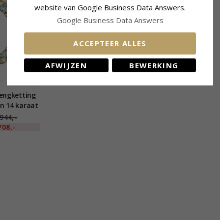
website van Google Business Data Answers.
Google Business Data Answers
ACCEPTEER ALLES
AFWIJZEN
BEWERKING
lengketting
n 14 karaat
ct
944,-
708,-