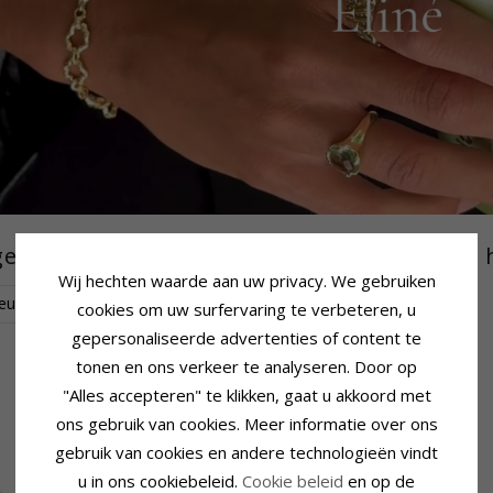
en - Zoek hier een mooie topaas ketting van 
Wij hechten waarde aan uw privacy. We gebruiken
euren
Vormen
prijs
cookies om uw surfervaring te verbeteren, u
gepersonaliseerde advertenties of content te
tonen en ons verkeer te analyseren. Door op
"Alles accepteren" te klikken, gaat u akkoord met
ons gebruik van cookies. Meer informatie over ons
gebruik van cookies en andere technologieën vindt
u in ons cookiebeleid.
Cookie beleid
en op de