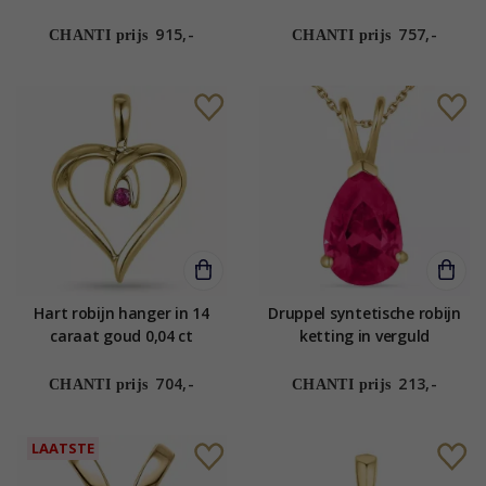
915,-
757,-
CHANTI prijs
CHANTI prijs
Hart robijn hanger in 14
Druppel syntetische robijn
caraat goud 0,04 ct
ketting in verguld
sterlingzilver met hanger in
14 karaat goud - Gold
704,-
213,-
CHANTI prijs
CHANTI prijs
Collection
LAATSTE