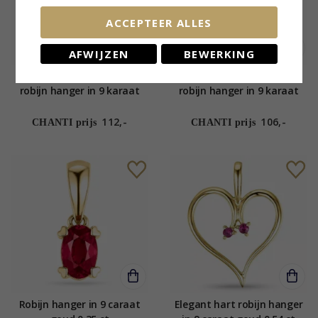
ACCEPTEER ALLES
AFWIJZEN
BEWERKING
Druppel rode syntetische
Druppel pink syntetische
robijn hanger in 9 karaat
robijn hanger in 9 karaat
goud - Gold Collection
goud - Gold Collection
112,-
106,-
CHANTI prijs
CHANTI prijs
Robijn hanger in 9 caraat
Elegant hart robijn hanger