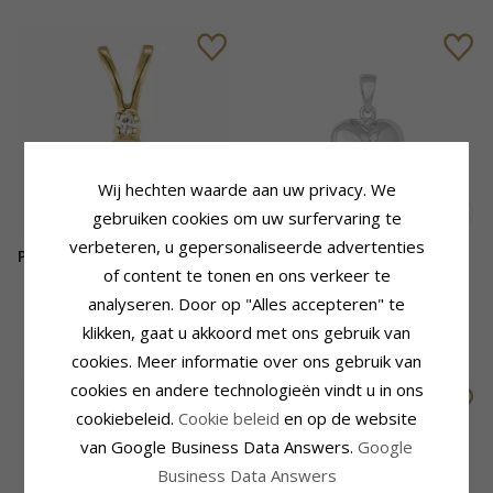
Wij hechten waarde aan uw privacy. We
gebruiken cookies om uw surfervaring te
verbeteren, u gepersonaliseerde advertenties
Parel diamanten hanger in 9
Siersbøl hanger in
of content te tonen en ons verkeer te
caraat goud 0,01 ct
gerodineerd zilver rode
robijn
analyseren. Door op "Alles accepteren" te
92,-
32,-
CHANTI prijs
CHANTI prijs
klikken, gaat u akkoord met ons gebruik van
cookies. Meer informatie over ons gebruik van
cookies en andere technologieën vindt u in ons
cookiebeleid.
Cookie beleid
en op de website
van Google Business Data Answers.
Google
Business Data Answers