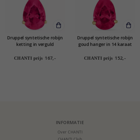
Druppel syntetische robijn
Druppel syntetische robijn
ketting in verguld
goud hanger in 14 karaat
sterlingzilver met hanger in
goud - Gold Collection
9 karaat goud - Gold
167,-
152,-
CHANTI prijs
CHANTI prijs
Collection
INFORMATIE
Over CHANTI
CHANTI Club