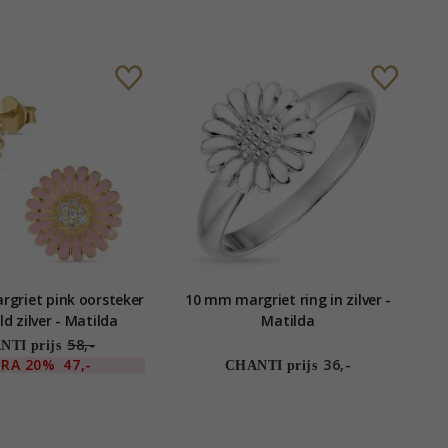
griet pink oorsteker
10 mm margriet ring in zilver -
ld zilver - Matilda
Matilda
58,-
TI prijs
TRA
20%
47,-
36,-
CHANTI prijs