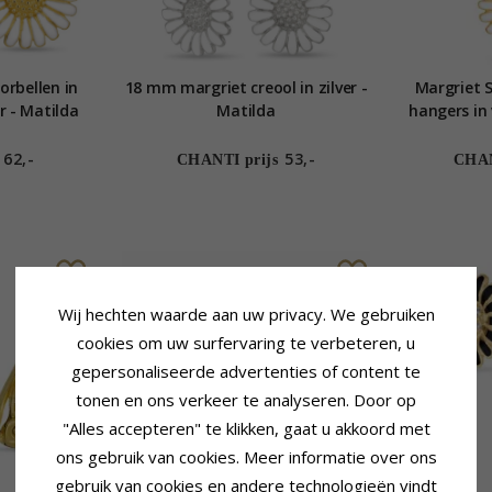
rbellen in
18 mm margriet creool in zilver -
Margriet 
er - Matilda
Matilda
hangers in 
witte zir
62,-
53,-
CHANTI prijs
CHAN
Wij hechten waarde aan uw privacy. We gebruiken
cookies om uw surfervaring te verbeteren, u
gepersonaliseerde advertenties of content te
tonen en ons verkeer te analyseren. Door op
"Alles accepteren" te klikken, gaat u akkoord met
ons gebruik van cookies. Meer informatie over ons
gebruik van cookies en andere technologieën vindt