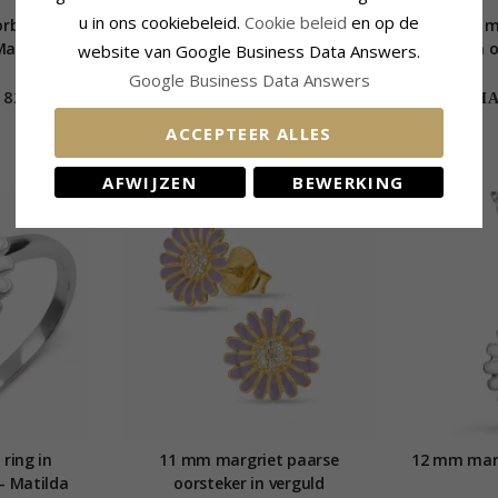
u in ons cookiebeleid.
Cookie beleid
en op de
rbellen in
10 - 11 mm margriet oorsteker in
10 - 11 
 Matilda
gerodineerd zilver - Matilda
zirkoon o
website van Google Business Data Answers.
zi
Google Business Data Answers
82,-
48,-
CHANTI prijs
CHAN
ACCEPTEER ALLES
AFWIJZEN
BEWERKING
ring in
11 mm margriet paarse
12 mm margr
 - Matilda
oorsteker in verguld