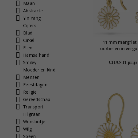
Maan
Abstracte
Yin Yang
Cijfers
Blad
Cirkel
11 mm margriet 
Eten
oorbellen in vergul
Hamsa hand
Matilda
Smiley
CHANTI prijs
Moeder en kind
Mensen
Feestdagen
Religie
Gereedschap
Transport
Filigraan
Wensbotje
Wilg
Speen