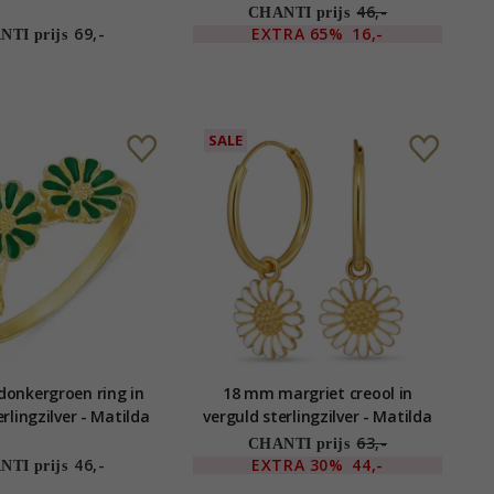
46,-
CHANTI prijs
69,-
EXTRA
65%
16,-
TI prijs
SALE
donkergroen ring in
18 mm margriet creool in
rlingzilver - Matilda
verguld sterlingzilver - Matilda
63,-
CHANTI prijs
46,-
EXTRA
30%
44,-
TI prijs