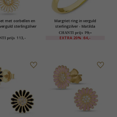
Set met oorbellen en
Margriet ring in verguld
verguld sterlingzilver
sterlingzilver - Matilda
koon witte emaille -
79,-
CHANTI prijs
Matilda
113,-
EXTRA
20%
64,-
TI prijs