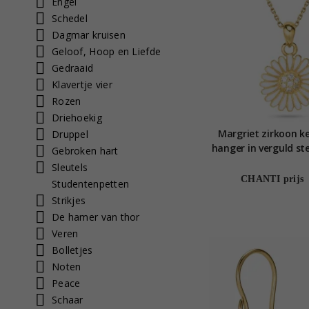
Engel
Schedel
Dagmar kruisen
Geloof, Hoop en Liefde
Gedraaid
Klavertje vier
Rozen
Driehoekig
Margriet zirkoon k
Druppel
hanger in verguld ste
Gebroken hart
Matilda
Sleutels
CHANTI prijs
Studentenpetten
Strikjes
De hamer van thor
Veren
Bolletjes
Noten
Peace
Schaar