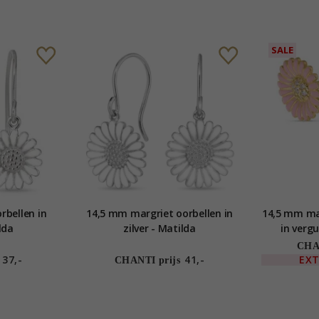
SALE
rbellen in
14,5 mm margriet oorbellen in
14,5 mm mar
lda
zilver - Matilda
in vergu
CHAN
37,-
41,-
EX
CHANTI prijs