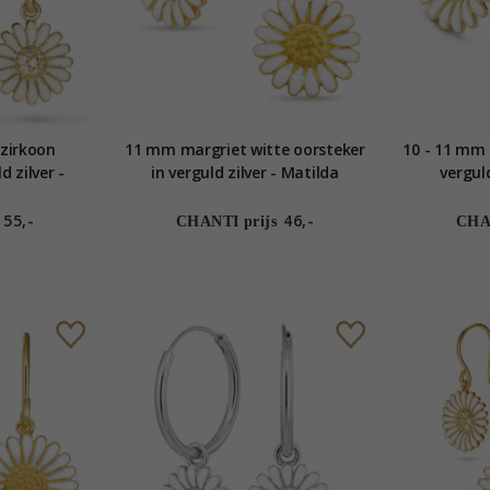
zirkoon
11 mm margriet witte oorsteker
10 - 11 mm 
d zilver -
in verguld zilver - Matilda
verguld
55,-
46,-
CHANTI prijs
CHAN