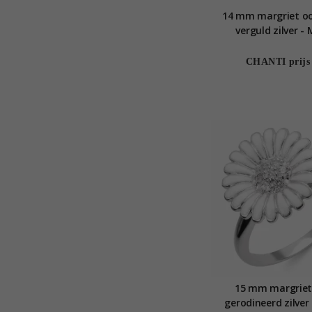
14 mm margriet oo
verguld zilver -
CHANTI prijs
15 mm margriet 
gerodineerd zilver