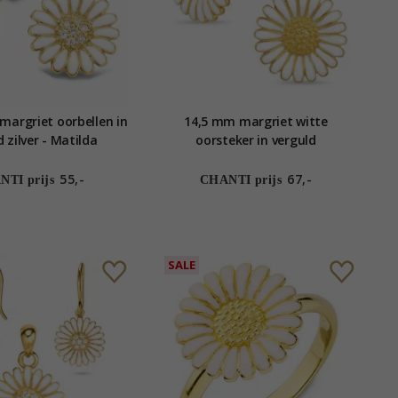
margriet oorbellen in
14,5 mm margriet witte
 zilver - Matilda
oorsteker in verguld
sterlingzilver - Matilda
55,-
67,-
TI prijs
CHANTI prijs
SALE