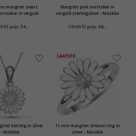
mm margriet zwart
Margriet pink oorsteker in
orsteker in verguld
verguld sterlingzilver - Matilda
lver - Matilda
54,-
48,-
TI prijs
CHANTI prijs
LAATSTE
iet ketting in zilver
11 mm margriet zirkoon ring in
- Matilda
zilver - Matilda