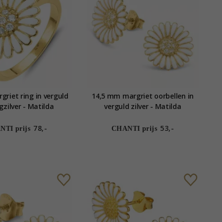
riet ring in verguld
14,5 mm margriet oorbellen in
ngzilver - Matilda
verguld zilver - Matilda
78,-
53,-
TI prijs
CHANTI prijs