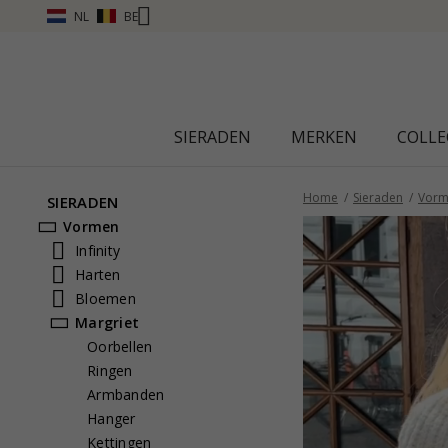
NL
BE
SIERADEN
MERKEN
COLLE
Home
Sieraden
Vorm
SIERADEN
Vormen
Infinity
Harten
Bloemen
Margriet
Oorbellen
Ringen
Armbanden
Hanger
Kettingen