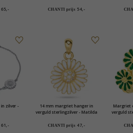
sterlingzilver - Matilda
65,-
54,-
CHANTI prijs
CHAN
n zilver -
14 mm margriet hanger in
Margriet 
verguld sterlingzilver - Matilda
verguld ste
61,-
47,-
CHANTI prijs
CHAN