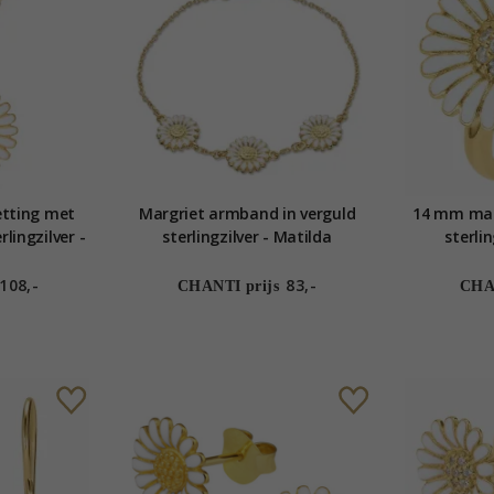
etting met
Margriet armband in verguld
14 mm marg
rlingzilver -
sterlingzilver - Matilda
sterli
108,-
83,-
CHANTI prijs
CHAN