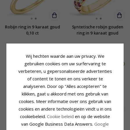
Robijn ring in 9 karaat goud
Syntetische robijn gouden
0,10 ct
ring in 9 karaat goud
470,-
811,-
CHANTI prijs
CHANTI prijs
Wij hechten waarde aan uw privacy. We
SALE
gebruiken cookies om uw surfervaring te
verbeteren, u gepersonaliseerde advertenties
of content te tonen en ons verkeer te
analyseren. Door op "Alles accepteren" te
klikken, gaat u akkoord met ons gebruik van
cookies. Meer informatie over ons gebruik van
cookies en andere technologieën vindt u in ons
cookiebeleid.
Cookie beleid
en op de website
Syntetische robijn ring in
Rode syntetische robijn
van Google Business Data Answers.
Google
verguld messing - Lumé
gouden ring in 9 karaat