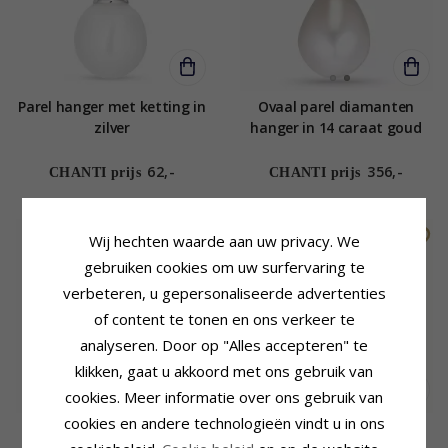
Parel hanger met ketting in
Ovaal parel diamanten
zilver
hanger in 14 caraat goud
0,02 ct
62,-
356,-
CHANTI prijs
CHANTI prijs
Wij hechten waarde aan uw privacy. We
gebruiken cookies om uw surfervaring te
verbeteren, u gepersonaliseerde advertenties
of content te tonen en ons verkeer te
analyseren. Door op "Alles accepteren" te
klikken, gaat u akkoord met ons gebruik van
cookies. Meer informatie over ons gebruik van
cookies en andere technologieën vindt u in ons
Parel hanger in 14 caraat
7 mm roze parel hanger in