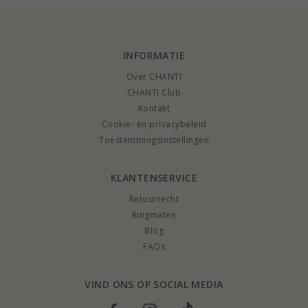
Wat kost een parelhanger?
Hoe parelhangers schoonmaken?
Welke parelhanger moet ik kiezen?
INFORMATIE
Over CHANTI
CHANTI Club
Kontakt
Cookie- en privacybeleid
Toestemmingsinstellingen
KLANTENSERVICE
Retourrecht
Ringmaten
Blog
FAQs
VIND ONS OP SOCIAL MEDIA