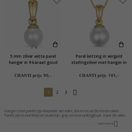
5 mm zilver witte parel
Parel ketting in verguld
hanger in 9 karaat goud
sterlingzilver met hanger in
9 karaat goud
90,-
161,-
CHANTI prijs
CHANTI prijs
1
2
3
Hangers met parels zijn klassieke sieraden, die nooit uit de mode raken.
Parels zijn in veel kleuren zoals bijv. grijs en roze verkrijgbaar, maar de witte
blijven het populairst. Hangers met parels zijn perfect voor feestelijke
Læs mere
gelegenheden, maar kunnen ook prima in het alledaagse leven gebruikt
worden. ij.