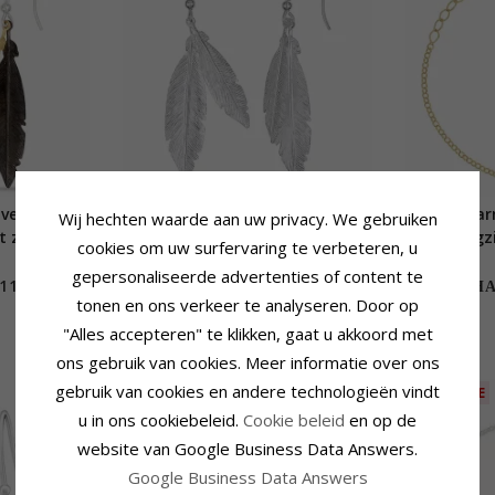
 verguld
Veer oorbellen in zilver
Blad ar
Wij hechten waarde aan uw privacy. We gebruiken
et zwart
sterlingz
cookies om uw surfervaring te verbeteren, u
ilver
vergul
gepersonaliseerde advertenties of content te
111,-
68,-
CHANTI prijs
CHAN
tonen en ons verkeer te analyseren. Door op
"Alles accepteren" te klikken, gaat u akkoord met
ons gebruik van cookies. Meer informatie over ons
gebruik van cookies en andere technologieën vindt
LAATSTE
u in ons cookiebeleid.
Cookie beleid
en op de
website van Google Business Data Answers.
Google Business Data Answers