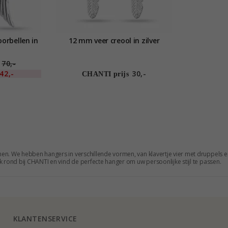
oorbellen in
12 mm veer creool in zilver
70,-
42,-
30,-
CHANTI prijs
en. We hebben hangers in verschillende vormen, van klavertje vier met druppels e
jk rond bij CHANTI en vind de perfecte hanger om uw persoonlijke stijl te passen.
KLANTENSERVICE