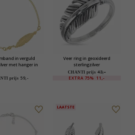
mband in verguld
Veer ring in geoxideerd
ilver met hanger in
sterlingzilver
d sterlingzilver
43,-
CHANTI prijs
59,-
EXTRA
75%
11,-
TI prijs
LAATSTE