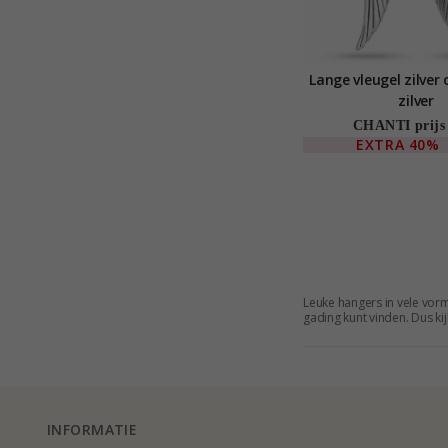
Lange vleugel zilver 
zilver
CHANTI prijs
EXTRA
40%
Leuke hangers in vele vorm
gading kunt vinden. Dus ki
INFORMATIE