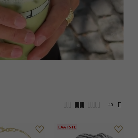
s
LAATSTE