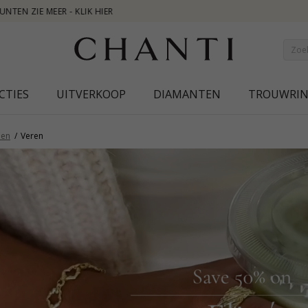
NEW COLLECTION | AURA
CTIES
UITVERKOOP
DIAMANTEN
TROUWRI
en
Veren