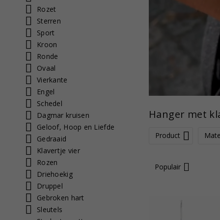
Rozet
Sterren
Sport
Kroon
Ronde
Ovaal
Vierkante
Engel
Schedel
Hanger met kla
Dagmar kruisen
Geloof, Hoop en Liefde
Product
Mate
Gedraaid
Klavertje vier
Rozen
Populair
Driehoekig
Druppel
Gebroken hart
Sleutels