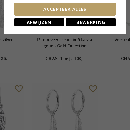
ACCEPTEER ALLES
AFWIJZEN
BEWERKING
 zilver
12 mm veer creool in 9 karaat
Veer enk
goud - Gold Collection
25,-
100,-
CHANTI prijs
CHAN