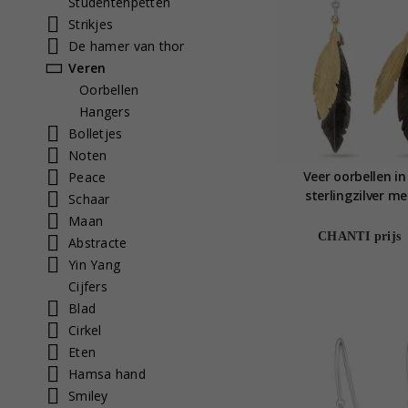
Studentenpetten
Strikjes
De hamer van thor
Veren
Oorbellen
Hangers
Bolletjes
Noten
Veer oorbellen in
Peace
sterlingzilver m
Schaar
gerhodineerd z
Maan
CHANTI prijs
Abstracte
Yin Yang
Cijfers
Blad
Cirkel
Eten
Hamsa hand
Smiley