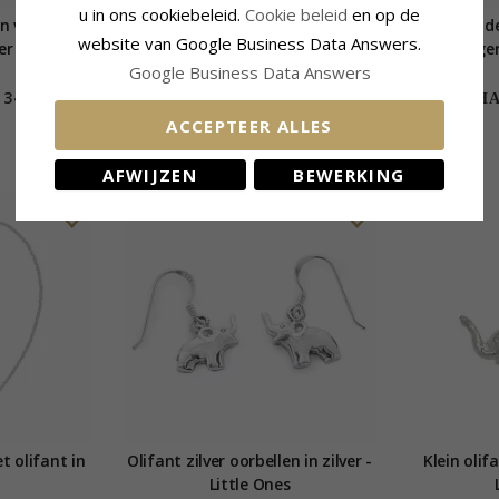
u in ons cookiebeleid.
Cookie beleid
en op de
in verguld
Breed olifant hanger in verguld
Echt kind
website van Google Business Data Answers.
er
sterlingzilver
met hanger i
Google Business Data Answers
34,-
68,-
CHANTI prijs
CHAN
ACCEPTEER ALLES
AFWIJZEN
BEWERKING
t olifant in
Olifant zilver oorbellen in zilver -
Klein olif
Little Ones