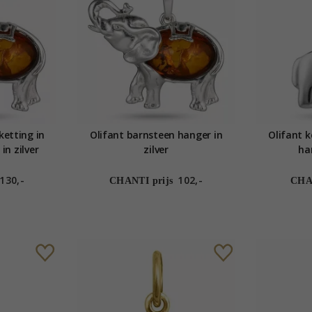
ketting in
Olifant barnsteen hanger in
Olifant k
in zilver
zilver
han
130,-
102,-
CHANTI prijs
CHAN