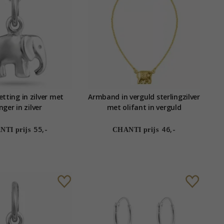
etting in zilver met
Armband in verguld sterlingzilver
ger in zilver
met olifant in verguld
sterlingzilver
55,-
46,-
TI prijs
CHANTI prijs