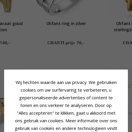
karaat goud
Olifant ring in zilver
Olifant 
tion
sterlingz
vergul
166,-
76,-
CHANTI prijs
CHAN
Wij hechten waarde aan uw privacy. We gebruiken
cookies om uw surfervaring te verbeteren, u
gepersonaliseerde advertenties of content te
tonen en ons verkeer te analyseren. Door op
"Alles accepteren" te klikken, gaat u akkoord met
ons gebruik van cookies. Meer informatie over ons
gebruik van cookies en andere technologieën vindt