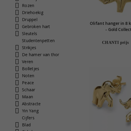
Rozen
Driehoekig
Druppel
Olifant hanger in 8 
Gebroken hart
- Gold Collec
Sleutels
Studentenpetten
CHANTI prijs
Strikjes
De hamer van thor
Veren
Bolletjes
Noten
Peace
Schaar
Maan
Abstracte
Yin Yang
Cijfers
Blad