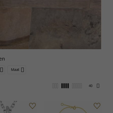
men
Maat