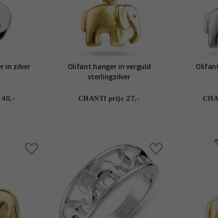
 in zilver
Olifant hanger in verguld
Olifant
sterlingzilver
40,-
27,-
CHANTI prijs
CHAN