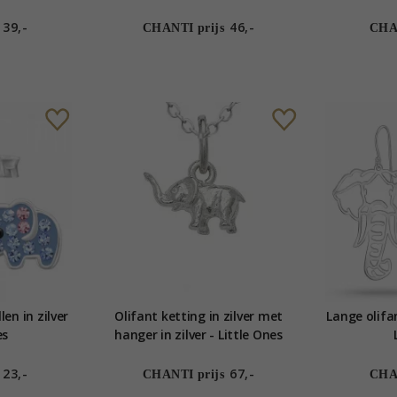
39,-
46,-
CHANTI prijs
CHAN
len in zilver
Olifant ketting in zilver met
Lange olifan
es
hanger in zilver - Little Ones
23,-
67,-
CHANTI prijs
CHAN