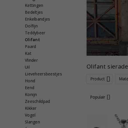
Kettingen
Bedeltjes
Enkelbandjes
Dolfijn
Teddybeer
Olifant
Paard
Kat
Vlinder
Olifant sierad
Uil
Lieveheersbeestjes
Product
Mate
Hond
Eend
Konijn
Populair
Zeeschildpad
Kikker
Vogel
Slangen