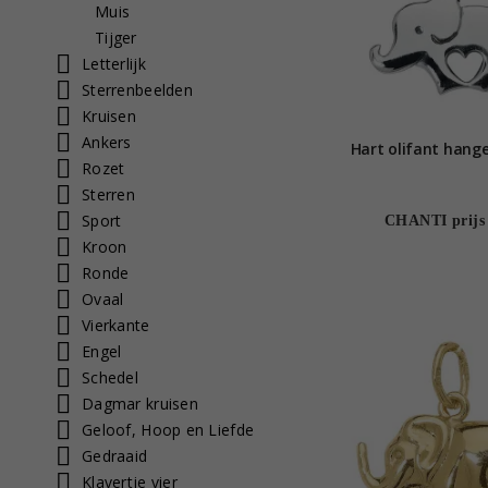
Muis
Tijger
Letterlijk
Sterrenbeelden
Kruisen
Ankers
Hart olifant hanger
Rozet
Sterren
Sport
CHANTI prijs
Kroon
Ronde
Ovaal
Vierkante
Engel
Schedel
Dagmar kruisen
Geloof, Hoop en Liefde
Gedraaid
Klavertje vier