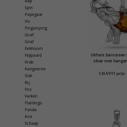
Aap
Spin
Papegaai
Vis
Pinguinjong
Giraf
Giraf
Eekhoorn
Olifant barnsteen 
Nijlpaard
zilver met hanger 
Krab
Kangoeroe
CHANTI prijs
Slak
Bij
Vos
Varken
Flamingo
Panda
Koe
Schaap