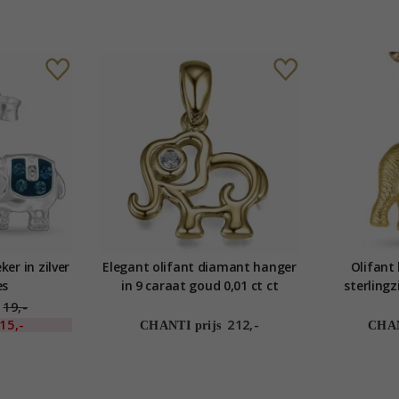
ker in zilver
Elegant olifant diamant hanger
Olifant 
es
in 9 caraat goud 0,01 ct ct
sterlingz
vergul
19,-
15,-
212,-
CHANTI prijs
CHAN