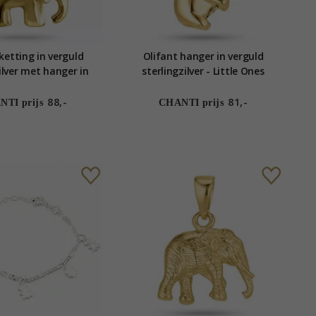
ketting in verguld
Olifant hanger in verguld
ilver met hanger in
sterlingzilver - Little Ones
d sterlingzilver
88,-
81,-
TI prijs
CHANTI prijs