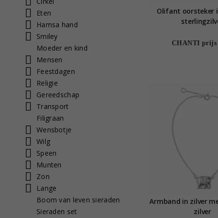
Cirkel
Olifant oorsteker 
Eten
sterlingzilv
Hamsa hand
Smiley
CHANTI prijs
Moeder en kind
Mensen
Feestdagen
Religie
Gereedschap
Transport
Filigraan
Wensbotje
Wilg
Speen
Munten
Zon
Lange
Boom van leven sieraden
Armband in zilver me
Sieraden set
zilver