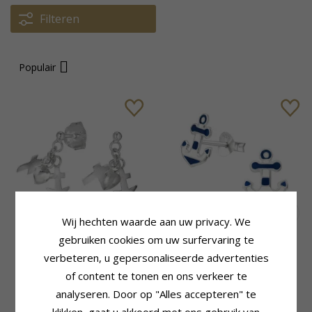
Filteren
Populair
Wij hechten waarde aan uw privacy. We
gebruiken cookies om uw surfervaring te
Geloof-hoop-liefde
Anker oorbellen in zilver -
oorbellen in zilver
Little Ones
verbeteren, u gepersonaliseerde advertenties
of content te tonen en ons verkeer te
37,-
25,-
CHANTI prijs
CHANTI prijs
analyseren. Door op "Alles accepteren" te
klikken, gaat u akkoord met ons gebruik van