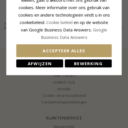
cookies. Meer informatie over ons gebruik van
cookies en andere technologieën vindt u in ons
cookiebeleid.
Cookie beleid
en op de website
Ankeroorbellen zijn klassieke en populaire sieraden voor vrouwen van alle
leeftijden. Ankeroorbellen zijn verkrijgbaar bij CHANTI in zilver, verguld zilver
van Google Business Data Answers.
Google
en goud. Klik om het grote assortiment te bekijken.
Læs mere
Business Data Answers
ACCEPTEER ALLES
AFWIJZEN
BEWERKING
INFORMATIE
Over CHANTI
CHANTI Club
Kontakt
Cookie- en privacybeleid
Toestemmingsinstellingen
KLANTENSERVICE
Retourrecht