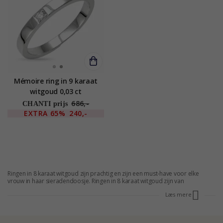
Mémoire ring in 9 karaat
witgoud 0,03 ct
686,-
CHANTI prijs
EXTRA
65%
240,-
Ringen in 8 karaat witgoud zijn prachtig en zijn een must-have voor elke
vrouw in haar sieradendoosje. Ringen in 8 karaat witgoud zijn van
topkwaliteit bij CHANTI. Je krijgt dezelfde ringen in 8 karaat witgoud als bij de
Læs mere
juwelier - alleen kosten ze bij ons slechts de helft!