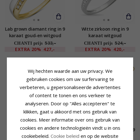
Lab grown diamant ring in 9
Witte zirkoon ring in 9
karaat goud-en witgoud
karaat witgoud
0,10 ct
533,-
524,-
CHANTI prijs
CHANTI prijs
EXTRA
20%
427,-
EXTRA
20%
420,-
SALE
SALE
Wij hechten waarde aan uw privacy. We
gebruiken cookies om uw surfervaring te
verbeteren, u gepersonaliseerde advertenties
of content te tonen en ons verkeer te
analyseren. Door op "Alles accepteren" te
klikken, gaat u akkoord met ons gebruik van
cookies. Meer informatie over ons gebruik van
cookies en andere technologieën vindt u in ons
Solitaire ring in 8 karaat
Lab grown diamant ring in 9
cookiebeleid.
Cookie beleid
en op de website
witgoud
karaat goud-en witgoud