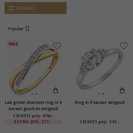
Filteren
Populair
SALE
Lab grown diamant ring in 9
Ring in 9 karaat witgoud
karaat goud-en witgoud
0,08 ct
470,-
CHANTI prijs
EXTRA
20%
377,-
343,-
CHANTI prijs