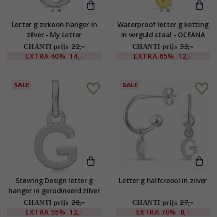
Letter g zirkoon hanger in
Waterproof letter g ketting
zilver - My Letter
in verguld staal - OCEANA
22,-
33,-
CHANTI prijs
CHANTI prijs
EXTRA
40%
14,-
EXTRA
65%
12,-
SALE
SALE
Støvring Design letter g
Letter g halfcreool in zilver
hanger in gerodineerd zilver
26,-
27,-
CHANTI prijs
CHANTI prijs
EXTRA
55%
12,-
EXTRA
70%
8,-