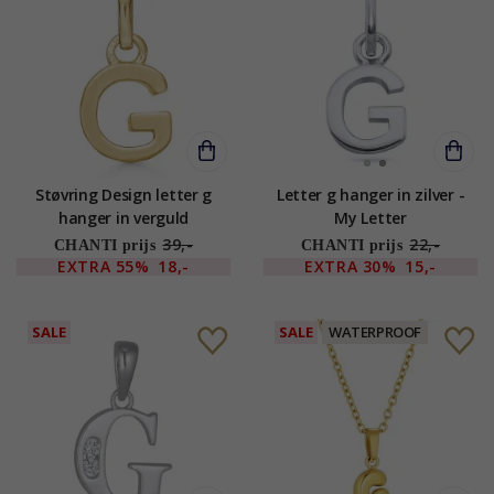
Støvring Design letter g
Letter g hanger in zilver -
hanger in verguld
My Letter
sterlingzilver
39,-
22,-
CHANTI prijs
CHANTI prijs
EXTRA
55%
18,-
EXTRA
30%
15,-
SALE
SALE
WATERPROOF