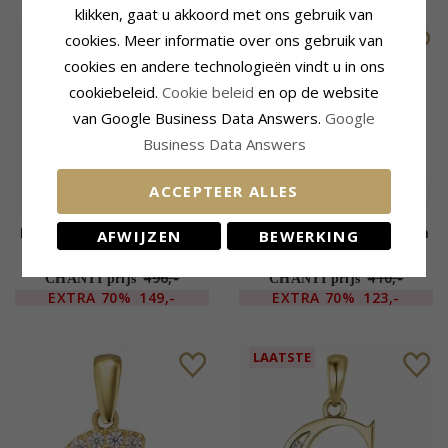
klikken, gaat u akkoord met ons gebruik van
LAATSTE
LAATSTE
cookies. Meer informatie over ons gebruik van
cookies en andere technologieën vindt u in ons
cookiebeleid.
Cookie beleid
en op de website
van Google Business Data Answers.
Google
Business Data Answers
ACCEPTEER ALLES
Letter g diamant hanger in
Letter g diamant hanger in
AFWIJZEN
BEWERKING
9 caraat witgoud 0,074 ct
9 caraat goud 0,07 ct
496,-
410,-
CHANTI prijs
CHANTI prijs
EXTRA
70%
149,-
EXTRA
70%
123,-
LAATSTE