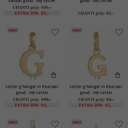
karaat goud - My Letter
goud - My Letter
121,-
CHANTI prijs
EXTRA
30%
85,-
85,-
CHANTI prijs
SALE
SALE
Letter g hanger in 9 karaat
Letter g hanger in 8 karaat
goud - My Letter
goud - My Letter
109,-
52,-
CHANTI prijs
CHANTI prijs
EXTRA
50%
55,-
EXTRA
20%
42,-
SALE
SALE