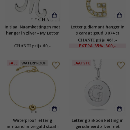
Initiaal Naamkettingen met
Letter g diamant hanger in
hanger in zilver - My Letter
9 caraat goud 0,074 ct
461,-
CHANTI prijs
60,-
EXTRA
35%
300,-
CHANTI prijs
SALE
WATERPROOF
LAATSTE
Waterproof letter g
Letter g zirkoon ketting in
armband in verguld staal -
gerodineerd zilver met