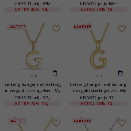
OCEANA
hanger in gerodineerd zilver
29,-
68,-
CHANTI prijs
CHANTI prijs
EXTRA
35%
19,-
EXTRA
75%
18,-
LAATSTE
LAATSTE
Letter g hanger met ketting
Letter g hanger met ketting
in verguld sterlingzilver - My
in verguld sterlingzilver - My
Letter
Letter
57,-
57,-
CHANTI prijs
CHANTI prijs
EXTRA
75%
15,-
EXTRA
75%
15,-
LAATSTE
LAATSTE