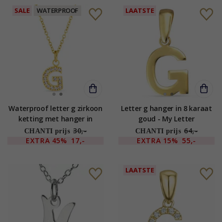
SALE
WATERPROOF
LAATSTE
Waterproof letter g zirkoon
Letter g hanger in 8 karaat
ketting met hanger in
goud - My Letter
verguld staal - OCEANA
30,-
64,-
CHANTI prijs
CHANTI prijs
EXTRA
45%
17,-
EXTRA
15%
55,-
LAATSTE