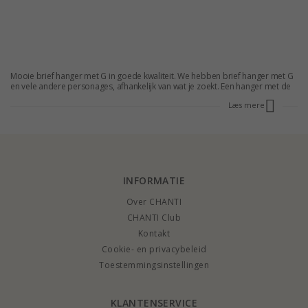
Mooie brief hanger met G in goede kwaliteit. We hebben brief hanger met G
en vele andere personages, afhankelijk van wat je zoekt. Een hanger met de
letter G kan vele dingen symboliseren en het is aan jou om te beslissen.
Læs mere
Bestel een hanger op Chanti en hebben het naar uw deur.
INFORMATIE
Over CHANTI
CHANTI Club
Kontakt
Cookie- en privacybeleid
Toestemmingsinstellingen
KLANTENSERVICE