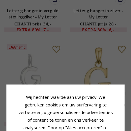
Letter g hanger in verguld
Letter g hanger in zilver -
sterlingzilver - My Letter
My Letter
34,-
28,-
CHANTI prijs
CHANTI prijs
EXTRA
80%
7,-
EXTRA
80%
6,-
LAATSTE
Wij hechten waarde aan uw privacy. We
gebruiken cookies om uw surfervaring te
Letter g hanger in zilver -
Letter g diamant hanger in
My Letter
9 caraat goud 0,01 ct
verbeteren, u gepersonaliseerde advertenties
20,-
CHANTI prijs
of content te tonen en ons verkeer te
EXTRA
80%
4,-
167,-
CHANTI prijs
analyseren. Door op "Alles accepteren" te