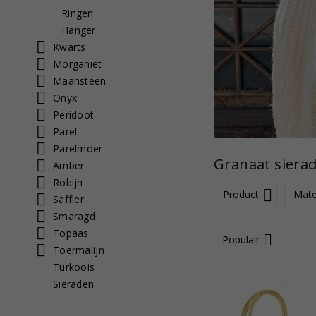
Ringen
Hanger
Kwarts
Morganiet
Maansteen
Onyx
Peridoot
Parel
Parelmoer
Granaat sierad
Amber
Robijn
Product
Mate
Saffier
Smaragd
Topaas
Populair
Toermalijn
Turkoois
Sieraden