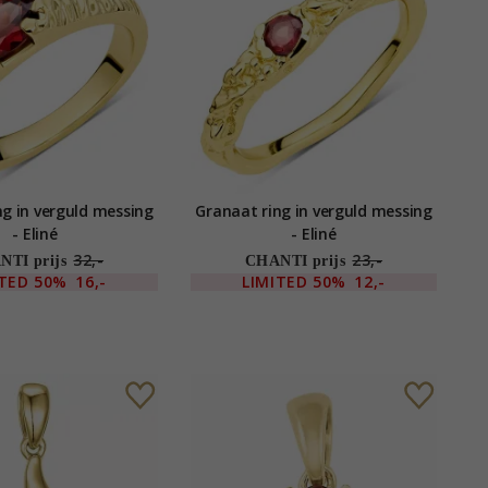
ng in verguld messing
Granaat ring in verguld messing
- Eliné
- Eliné
32,-
23,-
TI prijs
CHANTI prijs
ITED
50%
16,-
LIMITED
50%
12,-