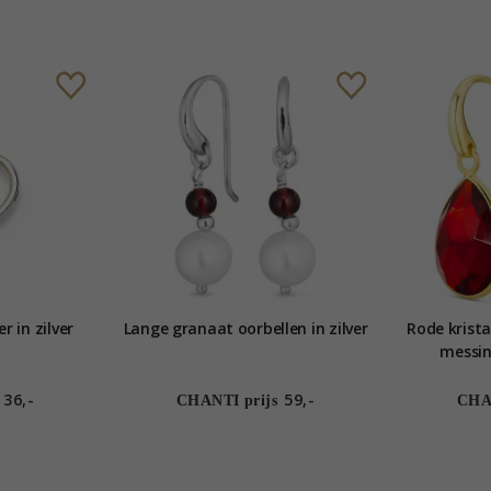
 in zilver
Lange granaat oorbellen in zilver
Rode krista
messin
36,-
59,-
CHANTI prijs
CHAN