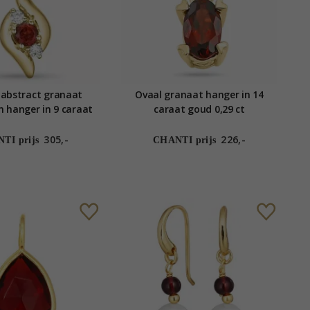
 abstract granaat
Ovaal granaat hanger in 14
 hanger in 9 caraat
caraat goud 0,29 ct
0,05 ct 0,15 ct
305,-
226,-
TI prijs
CHANTI prijs