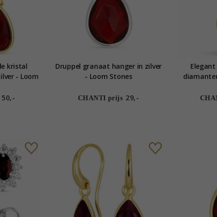
e kristal
Druppel granaat hanger in zilver
Elegant
zilver - Loom
- Loom Stones
diamanten
goud 
50,-
29,-
CHANTI prijs
CHAN