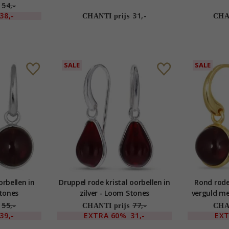
54,-
38,-
31,-
CHANTI prijs
CHAN
SALE
SALE
orbellen in
Druppel rode kristal oorbellen in
Rond rode 
Stones
zilver - Loom Stones
verguld me
55,-
77,-
CHANTI prijs
CHAN
39,-
EXTRA
60%
31,-
EX