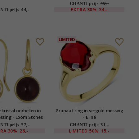
49,-
CHANTI prijs
44,-
EXTRA
30%
34,-
TI prijs
LIMITED
kristal oorbellen in
Granaat ring in verguld messing
ssing - Loom Stones
- Eliné
37,-
31,-
TI prijs
CHANTI prijs
TRA
30%
26,-
LIMITED
50%
15,-