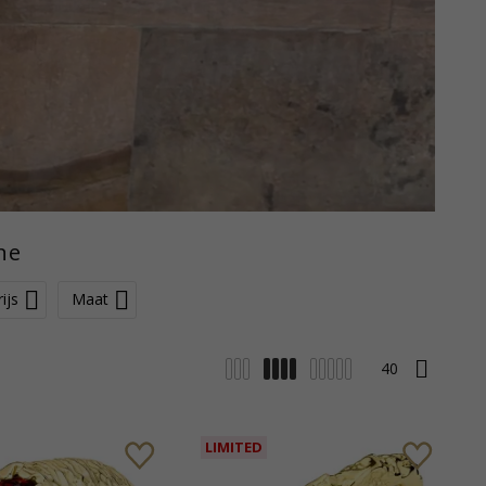
ne
rijs
Maat
LIMITED