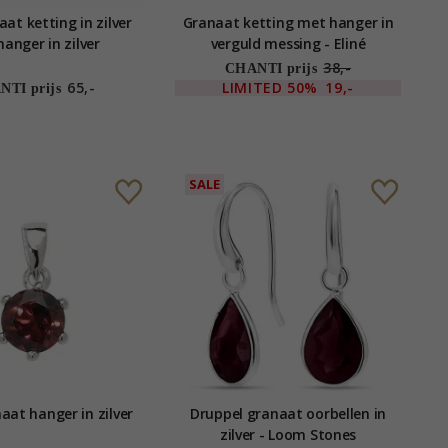
at ketting in zilver
Granaat ketting met hanger in
anger in zilver
verguld messing - Eliné
38,-
CHANTI prijs
65,-
LIMITED
50%
19,-
TI prijs
SALE
aat hanger in zilver
Druppel granaat oorbellen in
zilver - Loom Stones