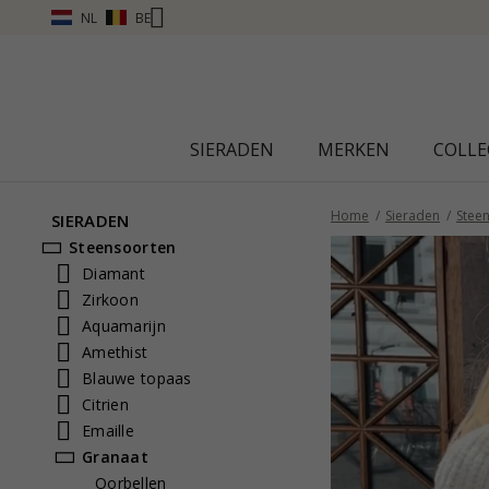
NL
BE
SIERADEN
MERKEN
COLLE
Home
Sieraden
Stee
SIERADEN
Steensoorten
Diamant
Zirkoon
Aquamarijn
Amethist
Blauwe topaas
Citrien
Emaille
Granaat
Oorbellen