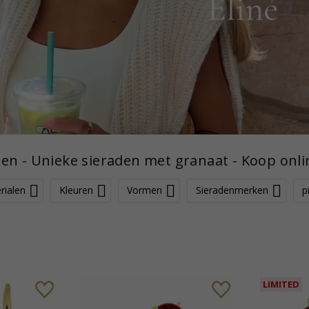
en - Unieke sieraden met granaat - Koop onli
rialen
Kleuren
Vormen
Sieradenmerken
p
LIMITED