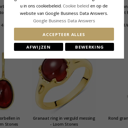
u in ons cookiebeleid.
Cookie beleid
en op de
rbellen in
Rozet ketting in zilver met
Hart grana
Stones
hanger in zilver
met h
website van Google Business Data Answers.
Google Business Data Answers
48,-
67,-
CHANTI prijs
CHAN
ACCEPTEER ALLES
AFWIJZEN
BEWERKING
orbellen in
Granaat ring in verguld messing
Rond gran
oom Stones
- Loom Stones