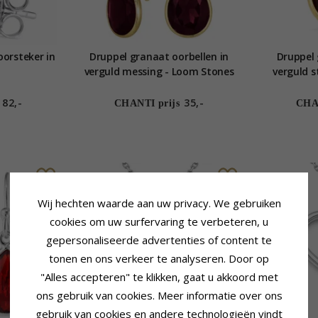
orsteker in
Druppel granaat oorbellen in
Druppel 
verguld messing - Loom Stones
verguld s
82,-
35,-
CHANTI prijs
CHAN
Wij hechten waarde aan uw privacy. We gebruiken
cookies om uw surfervaring te verbeteren, u
gepersonaliseerde advertenties of content te
tonen en ons verkeer te analyseren. Door op
"Alles accepteren" te klikken, gaat u akkoord met
ons gebruik van cookies. Meer informatie over ons
gebruik van cookies en andere technologieën vindt