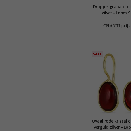
Druppel granaat oo
zilver - Loom 
CHANTI prijs
SALE
Ovaal rode kristal o
verguld zilver - L