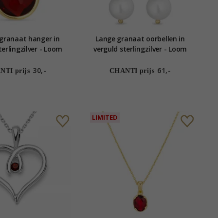
granaat hanger in
Lange granaat oorbellen in
terlingzilver - Loom
verguld sterlingzilver - Loom
Stones
Stones
30,-
61,-
TI prijs
CHANTI prijs
LIMITED