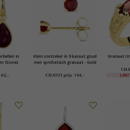
rbellen in
Klein oorsteker in 9 karaat goud
Granaat ri
oom Stones
met synthetisch granaat - Gold
Collection
CHAN
62,-
104,-
LIM
CHANTI prijs