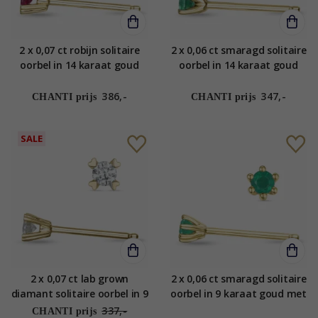
2 x 0,07 ct robijn solitaire
2 x 0,06 ct smaragd solitaire
oorbel in 14 karaat goud
oorbel in 14 karaat goud
met robijn
met smaragd
386,-
347,-
CHANTI prijs
CHANTI prijs
SALE
2 x 0,07 ct lab grown
2 x 0,06 ct smaragd solitaire
diamant solitaire oorbel in 9
oorbel in 9 karaat goud met
karaat goud met lab grown
smaragd
337,-
CHANTI prijs