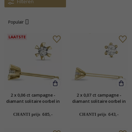
Filteren
Populair
LAATSTE
2 x 0,06 ct campagne -
2 x 0,07 ct campagne -
diamant solitaire oorbel in
diamant solitaire oorbel in
14 karaat goud met
14 karaat goud met
diamant
diamant
685,-
643,-
CHANTI prijs
CHANTI prijs