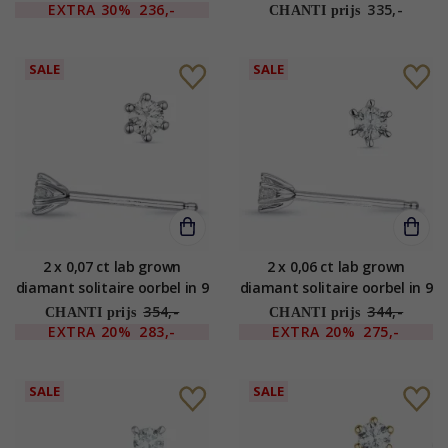
diamant
EXTRA
30%
236,-
335,-
CHANTI prijs
SALE
SALE
2 x 0,07 ct lab grown
2 x 0,06 ct lab grown
diamant solitaire oorbel in 9
diamant solitaire oorbel in 9
karaat witgoud met lab
karaat witgoud met lab
354,-
344,-
CHANTI prijs
CHANTI prijs
grown diamant
grown diamant
EXTRA
20%
283,-
EXTRA
20%
275,-
SALE
SALE