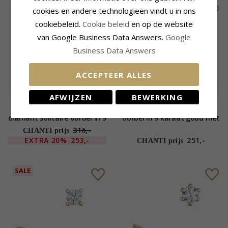
SALE
cookies en andere technologieën vindt u in ons
cookiebeleid.
Cookie beleid
en op de website
van Google Business Data Answers.
Google
Business Data Answers
ACCEPTEER ALLES
AFWIJZEN
BEWERKING
2 x 0,07 ct lab grown
2 x 0,06 ct topaas solitaire
diamant solitaire oorbel in 9
oorbel in 9 karaat goud met
karaat goud met lab grown
topaas
316,-
CHANTI prijs
diamant
EXTRA
20%
253,-
251,-
CHANTI prijs
SALE