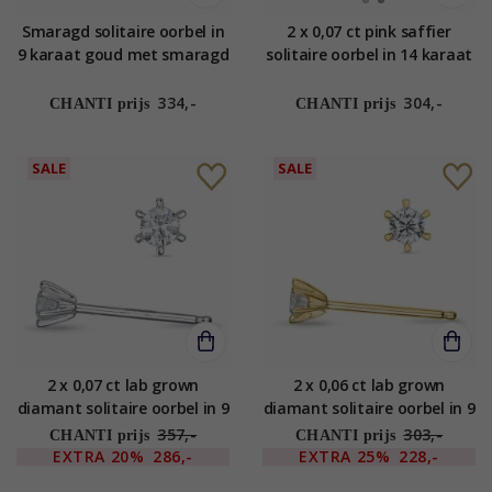
Smaragd solitaire oorbel in
2 x 0,07 ct pink saffier
9 karaat goud met smaragd
solitaire oorbel in 14 karaat
goud met pink saffier
334,-
304,-
CHANTI prijs
CHANTI prijs
SALE
SALE
2 x 0,07 ct lab grown
2 x 0,06 ct lab grown
diamant solitaire oorbel in 9
diamant solitaire oorbel in 9
karaat witgoud met lab
karaat goud met lab grown
357,-
303,-
CHANTI prijs
CHANTI prijs
grown diamant
diamant
EXTRA
20%
286,-
EXTRA
25%
228,-