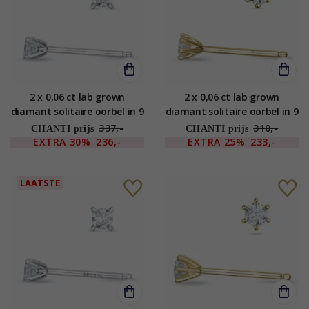
2 x 0,06 ct lab grown
2 x 0,06 ct lab grown
diamant solitaire oorbel in 9
diamant solitaire oorbel in 9
karaat witgoud met lab
karaat goud met lab grown
337,-
310,-
CHANTI prijs
CHANTI prijs
grown diamant
diamant
EXTRA
30%
236,-
EXTRA
25%
233,-
LAATSTE