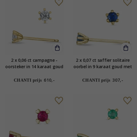
2 x 0,06 ct campagne -
2 x 0,07 ct saffier solitaire
oorsteker in 14 karaat goud
oorbel in 9 karaat goud met
met diamant
saffier
610,-
307,-
CHANTI prijs
CHANTI prijs