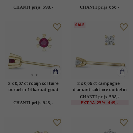
14 karaat goud met
karaat goud met diamant
diamant
698,-
656,-
CHANTI prijs
CHANTI prijs
SALE
2 x 0,07 ct robijn solitaire
2 x 0,06 ct campagne -
oorbel in 14 karaat goud
diamant solitaire oorbel in
met robijn
14 karaat goud met
598,-
CHANTI prijs
diamant
643,-
EXTRA
25%
449,-
CHANTI prijs