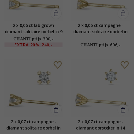
2 x 0,06 ct lab grown
2 x 0,06 ct campagne -
diamant solitaire oorbel in 9
diamant solitaire oorbel in
karaat goud met lab grown
14 karaat goud met
300,-
CHANTI prijs
diamant
diamant
EXTRA
20%
240,-
606,-
CHANTI prijs
2 x 0,07 ct campagne -
2 x 0,07 ct campagne -
diamant solitaire oorbel in
diamant oorsteker in 14