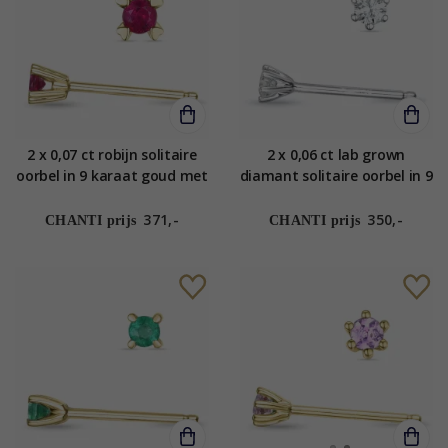
2 x 0,07 ct robijn solitaire
2 x 0,06 ct lab grown
oorbel in 9 karaat goud met
diamant solitaire oorbel in 9
robijn
karaat witgoud met lab
grown diamant
371,-
350,-
CHANTI prijs
CHANTI prijs