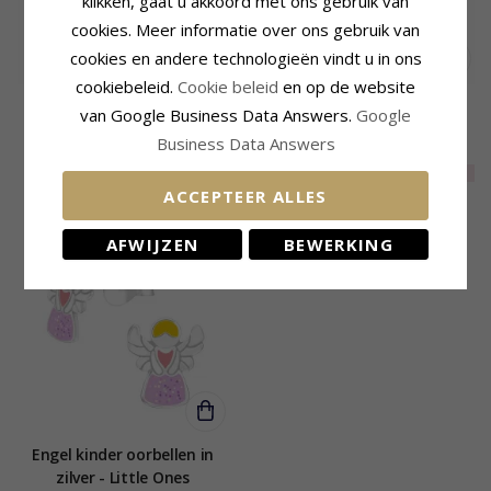
klikken, gaat u akkoord met ons gebruik van
cookies. Meer informatie over ons gebruik van
cookies en andere technologieën vindt u in ons
cookiebeleid.
Cookie beleid
en op de website
Engel oorsteker in zilver -
Lange vleugel zilver
van Google Business Data Answers.
Google
Little Ones
oorbellen in zilver
Business Data Answers
70,-
CHANTI prijs
21,-
EXTRA
40%
42,-
CHANTI prijs
ACCEPTEER ALLES
AFWIJZEN
BEWERKING
Engel kinder oorbellen in
zilver - Little Ones