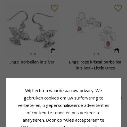
Engel oorbellen in zilver
Engel roze kristal oorbellen
in zilver - Little Ones
38,-
25,-
CHANTI prijs
CHANTI prijs
Wij hechten waarde aan uw privacy. We
SALE
gebruiken cookies om uw surfervaring te
verbeteren, u gepersonaliseerde advertenties
of content te tonen en ons verkeer te
analyseren. Door op "Alles accepteren" te