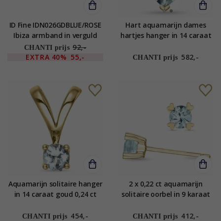
ID Fine IDN026GDBLUE/ROSE
Hart aquamarijn dames
Ibiza armband in verguld
hartjes hanger in 14 caraat
sterlingzilver roze kwarts
goud 0,03 ct 0,70 ct
92,-
CHANTI prijs
blauwe aquamarijn
EXTRA
40%
55,-
582,-
CHANTI prijs
Aquamarijn solitaire hanger
2 x 0,22 ct aquamarijn
in 14 caraat goud 0,24 ct
solitaire oorbel in 9 karaat
goud met aquamarijn
454,-
412,-
CHANTI prijs
CHANTI prijs