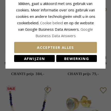
klikken, gaat u akkoord met ons gebruik van
cookies. Meer informatie over ons gebruik van
cookies en andere technologieën vindt u in ons
cookiebeleid.
Cookie beleid
en op de website
van Google Business Data Answers.
Google
Business Data Answers
ACCEPTEER ALLES
2 x 0,10 ct aquamarijn
Blauwe armband in verguld
AFWIJZEN
BEWERKING
solitaire oorbel in 14 karaat
sterlingzilver - Loom Stones
goud met aquamarijn
384,-
75,-
CHANTI prijs
CHANTI prijs
SALE