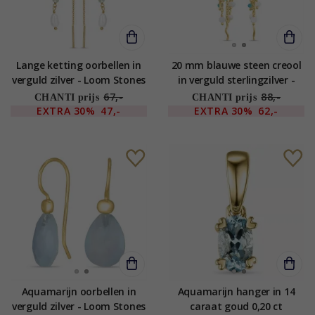
Lange ketting oorbellen in
20 mm blauwe steen creool
verguld zilver - Loom Stones
in verguld sterlingzilver -
Loom Stones
67,-
88,-
CHANTI prijs
CHANTI prijs
EXTRA
30%
47,-
EXTRA
30%
62,-
Aquamarijn oorbellen in
Aquamarijn hanger in 14
verguld zilver - Loom Stones
caraat goud 0,20 ct