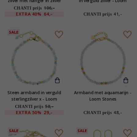
zilver met hanger in zilver
in verguld zilver - Loom
Stones
106,-
CHANTI prijs
EXTRA
40%
64,-
41,-
CHANTI prijs
SALE
Steen armband in verguld
Armband met aquamarijn -
sterlingzilver x - Loom
Loom Stones
Stones
58,-
CHANTI prijs
EXTRA
50%
29,-
48,-
CHANTI prijs
SALE
SALE