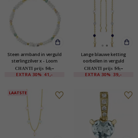
Steen armband in verguld
Lange blauwe ketting
sterlingzilver x - Loom
oorbellen in verguld
Stones
sterlingzilver - Loom Stones
58,-
55,-
CHANTI prijs
CHANTI prijs
EXTRA
30%
41,-
EXTRA
30%
39,-
LAATSTE