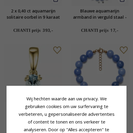
2 x 0,40 ct aquamarijn
Blauwe aquamarijn
solitaire oorbel in 9 karaat
armband in verguld staal -
goud met aquamarijn
AURA
393,-
17,-
CHANTI prijs
CHANTI prijs
Wij hechten waarde aan uw privacy. We
gebruiken cookies om uw surfervaring te
Aquamarijn hanger in 9
Blauwe aquamarijn
caraat goud 0,20 ct
armband in verguld staal -
verbeteren, u gepersonaliseerde advertenties
AURA
of content te tonen en ons verkeer te
173,-
17,-
CHANTI prijs
CHANTI prijs
analyseren. Door op "Alles accepteren" te