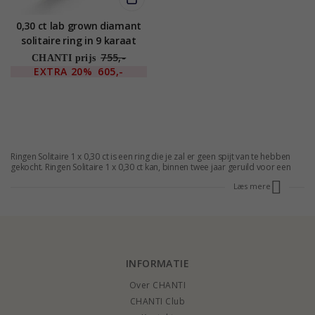
0,30 ct lab grown diamant
solitaire ring in 9 karaat
goud 0,30 ct
755,-
CHANTI prijs
EXTRA
20%
605,-
Ringen Solitaire 1 x 0,30 ct is een ring die je zal er geen spijt van te hebben
gekocht. Ringen Solitaire 1 x 0,30 ct kan, binnen twee jaar geruild voor een
grotere diamant, alleen het verschil moet worden betaald. Ringen Solitaire 1
Læs mere
x 0,30 ct is een mooie en elegante ring kun je de rest van hun leven hebben.
INFORMATIE
Over CHANTI
CHANTI Club