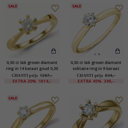
SALE
SALE
0,30 ct lab grown diamant
0,30 ct lab grown diamant
ring in 14 karaat goud 0,30
solitaire ring in 9 karaat
ct
goud 0,30 ct
1267,-
634,-
CHANTI prijs
CHANTI prijs
EXTRA
20%
1014,-
EXTRA
45%
349,-
SALE