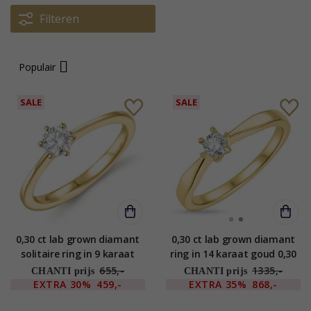
Filteren
Populair
SALE
SALE
0,30 ct lab grown diamant
0,30 ct lab grown diamant
solitaire ring in 9 karaat
ring in 14 karaat goud 0,30
goud 0,30 ct
ct
655,-
1335,-
CHANTI prijs
CHANTI prijs
EXTRA
30%
459,-
EXTRA
35%
868,-