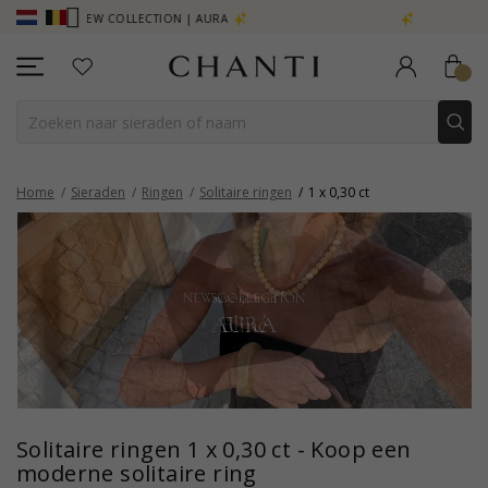
ION | AURA
SAVE 50% ON ELINÉ
Home
Sieraden
Ringen
Solitaire ringen
1 x 0,30 ct
Solitaire ringen 1 x 0,30 ct - Koop een
moderne solitaire ring