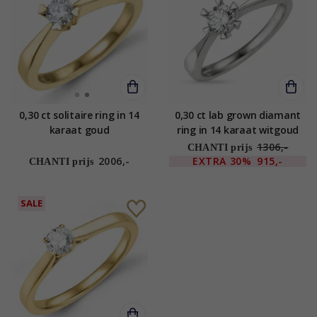
0,30 ct solitaire ring in 14
0,30 ct lab grown diamant
karaat goud
ring in 14 karaat witgoud
0,30 ct
1306,-
CHANTI prijs
2006,-
EXTRA
30%
915,-
CHANTI prijs
SALE