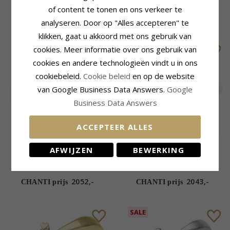
of content te tonen en ons verkeer te
2165,-
2055,-
CHANTI prijs
CHANTI prijs
analyseren. Door op "Alles accepteren" te
klikken, gaat u akkoord met ons gebruik van
cookies. Meer informatie over ons gebruik van
cookies en andere technologieën vindt u in ons
cookiebeleid.
Cookie beleid
en op de website
van Google Business Data Answers.
Google
Business Data Answers
ACCEPTEER ALLES
0,30 ct solitaire ring in 14
0,30 ct solitaire ring in 14
AFWIJZEN
BEWERKING
karaat witgoud
karaat witgoud
2052,-
2043,-
CHANTI prijs
CHANTI prijs
SALE