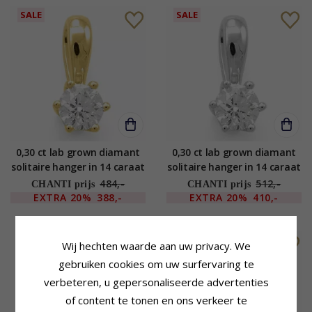
SALE
SALE
0,30 ct lab grown diamant
0,30 ct lab grown diamant
solitaire hanger in 14 caraat
solitaire hanger in 14 caraat
goud 0,30 ct
witgoud 0,30 ct
484,-
512,-
CHANTI prijs
CHANTI prijs
EXTRA
20%
388,-
EXTRA
20%
410,-
SALE
SALE
Wij hechten waarde aan uw privacy. We
gebruiken cookies om uw surfervaring te
verbeteren, u gepersonaliseerde advertenties
of content te tonen en ons verkeer te