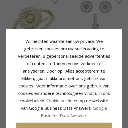
Wij hechten waarde aan uw privacy. We
gebruiken cookies om uw surfervaring te
10 mm kranz en ziegler
Kranz en Ziegler margriet
verbeteren, u gepersonaliseerde advertenties
margriet ring in verguld
sieraden set in zilver witte
of content te tonen en ons verkeer te
sterlingzilver witte emaille
emaille
analyseren. Door op "Alles accepteren" te
79,-
66,-
CHANTI prijs
CHANTI prijs
klikken, gaat u akkoord met ons gebruik van
cookies. Meer informatie over ons gebruik van
SALE
cookies en andere technologieën vindt u in ons
cookiebeleid.
Cookie beleid
en op de website
van Google Business Data Answers.
Google
Business Data Answers