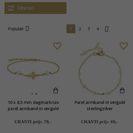
Filteren
Populair
1
2
3
4
10 x 8,5 mm dagmarkruis
Parel armband in verguld
parel armband in verguld
sterlingzilver
sterlingzilver - Amoré
78,-
46,-
CHANTI prijs
CHANTI prijs