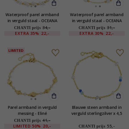
Waterproof parel armband
Waterproof parel armband
in verguld staal - OCEANA
in verguld staal - OCEANA
34,-
31,-
CHANTI prijs
CHANTI prijs
EXTRA
35%
22,-
EXTRA
30%
22,-
LIMITED
Parel armband in verguld
Blauwe steen armband in
messing - Eliné
verguld sterlingzilver x 4,5
mm - Loom Stones
41,-
CHANTI prijs
LIMITED
50%
20,-
55,-
CHANTI prijs