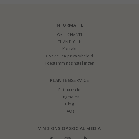
armband met parels. Dit wordt vast een populaire beslissing.
Parelarmbanden voor vrouwen zijn namelijk erg populair en geven een
unieke expressie aan jouw uiterlijk. Koop je vandaag een parelarmband, dan
ontvang je hem snel.
PARELARMBANDEN
INFORMATIE
Parelarmbanden zijn mooi en wij hebben veel moderne armbanden met
parels. Al onze parelarmbanden verlenen de drager aanzien en stijl.
Over CHANTI
Parelarmbanden zijn modieus en staan alle vrouwen goed. Bekijk je ons
grote assortiment, dan vind je gegarandeerd goedkope armbanden met
CHANTI Club
parels die overeenstemmen met jouw stijl. Wij leveren jouw parelarmband
Kontakt
snel, verpakt in een leuk cadeaudoosje.
Cookie- en privacybeleid
Toestemmingsinstellingen
KLANTENSERVICE
Retourrecht
Ringmaten
Blog
FAQs
VIND ONS OP SOCIAL MEDIA