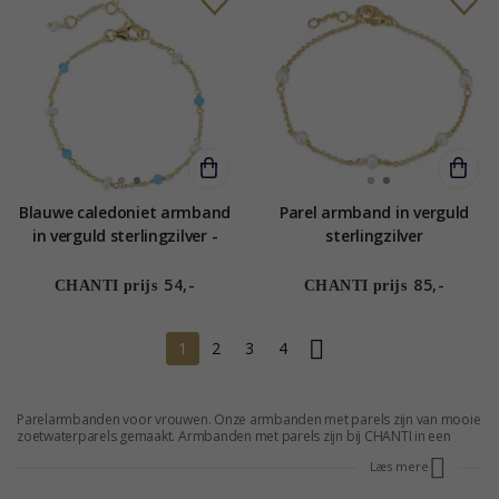
Blauwe caledoniet armband
Parel armband in verguld
in verguld sterlingzilver -
sterlingzilver
Loom Stones
54,-
85,-
CHANTI prijs
CHANTI prijs
1
2
3
4
Parelarmbanden voor vrouwen. Onze armbanden met parels zijn van mooie
zoetwaterparels gemaakt. Armbanden met parels zijn bij CHANTI in een
groot assortiment voor lage prijzen verkrijgbaar. Bestel je parelarmband
Læs mere
voor vrouwen bij CHANTI, dan kun je 25 % - 70 % besparen. Jij kunt echt
goedkope parelarmbanden krijgen. Maak jezelf of een vriendin blij met een