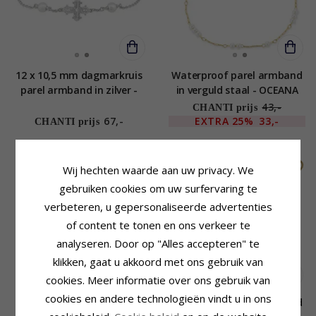
12 x 10,5 mm dagmarkruis
Waterproof parel armband
parel armband in zilver -
in verguld staal - OCEANA
Amoré
43,-
CHANTI prijs
67,-
EXTRA
25%
33,-
CHANTI prijs
LIMITED
SALE
WATERPROOF
Wij hechten waarde aan uw privacy. We
gebruiken cookies om uw surfervaring te
verbeteren, u gepersonaliseerde advertenties
of content te tonen en ons verkeer te
analyseren. Door op "Alles accepteren" te
klikken, gaat u akkoord met ons gebruik van
cookies. Meer informatie over ons gebruik van
cookies en andere technologieën vindt u in ons
Parel armband in verguld
Waterproof parel armband