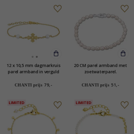
12 x 10,5 mm dagmarkruis
20 CM parel armband met
parel armband in verguld
zoetwaterparel.
sterlingzilver - Amoré
79,-
51,-
CHANTI prijs
CHANTI prijs
LIMITED
LIMITED