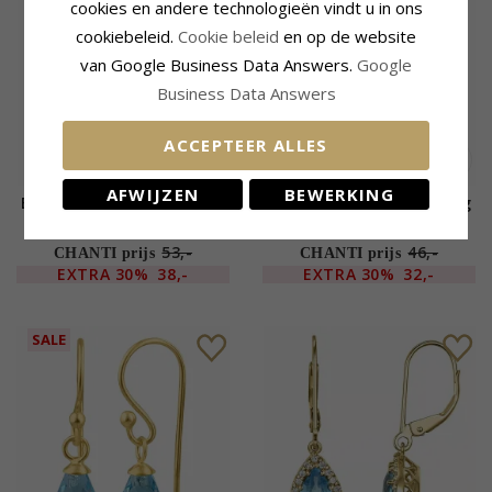
cookies en andere technologieën vindt u in ons
cookiebeleid.
Cookie beleid
en op de website
van Google Business Data Answers.
Google
Business Data Answers
ACCEPTEER ALLES
AFWIJZEN
BEWERKING
Blauwe topaas glas ketting
Blauwe topaas glas ketting
oorbellen in verguld zilver -
oorbellen in zilver - Loom
Loom Stones
Stones
53,-
46,-
CHANTI prijs
CHANTI prijs
EXTRA
30%
38,-
EXTRA
30%
32,-
SALE