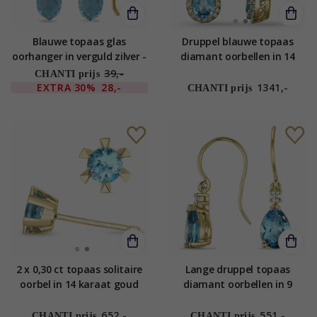
Blauwe topaas glas
Druppel blauwe topaas
oorhanger in verguld zilver -
diamant oorbellen in 14
Loom Stones
karaat goud met diamant
39,-
CHANTI prijs
en topaas
EXTRA
30%
28,-
1341,-
CHANTI prijs
2 x 0,30 ct topaas solitaire
Lange druppel topaas
oorbel in 14 karaat goud
diamant oorbellen in 9
met topaas
karaat goud met
diamanten en topazen
652,-
551,-
CHANTI prijs
CHANTI prijs