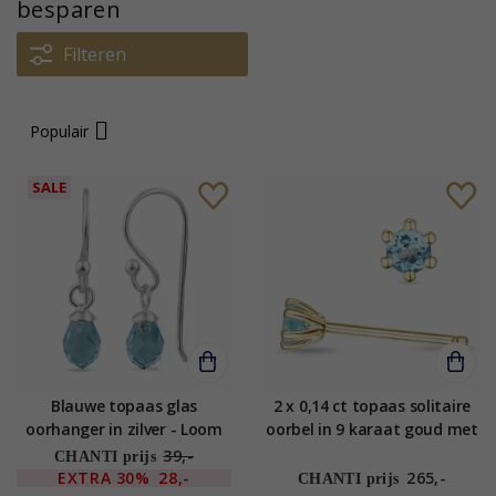
besparen
Filteren
Populair
SALE
Blauwe topaas glas
2 x 0,14 ct topaas solitaire
oorhanger in zilver - Loom
oorbel in 9 karaat goud met
Stones
topaas
39,-
CHANTI prijs
EXTRA
30%
28,-
265,-
CHANTI prijs