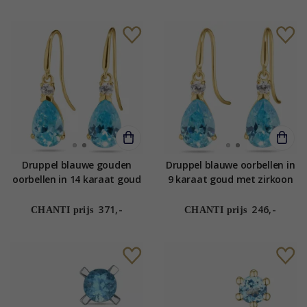
Druppel blauwe gouden
Druppel blauwe oorbellen in
oorbellen in 14 karaat goud
9 karaat goud met zirkoon
met syntetische topaas en
en syntetische topaas -
zirkoon - Gold Collection
Gold Collection
371,-
246,-
CHANTI prijs
CHANTI prijs