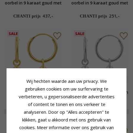
oorbel in 9 karaat goud met
oorbel in 9 karaat goud met
topaas
topaas
437,-
251,-
CHANTI prijs
CHANTI prijs
SALE
SALE
Wij hechten waarde aan uw privacy. We
gebruiken cookies om uw surfervaring te
12 mm blauwe topaas glas
12 mm topaas glas creool in
verbeteren, u gepersonaliseerde advertenties
creool in verguld zilver -
zilver - Loom Stones
of content te tonen en ons verkeer te
Loom Stones
48,-
42,-
CHANTI prijs
CHANTI prijs
EXTRA
30%
34,-
EXTRA
50%
21,-
analyseren. Door op "Alles accepteren" te
klikken, gaat u akkoord met ons gebruik van
cookies. Meer informatie over ons gebruik van
SALE
SALE