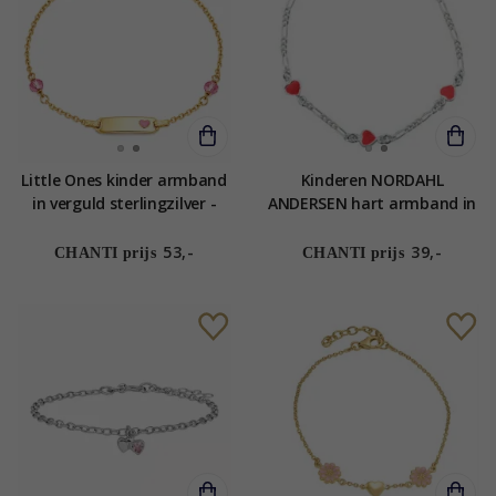
Little Ones kinder armband
Kinderen NORDAHL
in verguld sterlingzilver -
ANDERSEN hart armband in
Little Ones
gerodineerd zilver roze
emaille
53,-
39,-
CHANTI prijs
CHANTI prijs