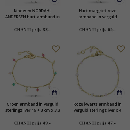
Kinderen NORDAHL
Hart margriet roze
ANDERSEN hart armband in
armband in verguld
gerodineerd zilver roze
sterlingzilver - Maggie
zirkoon
33,-
65,-
CHANTI prijs
CHANTI prijs
Groen armband in verguld
Roze kwarts armband in
sterlingzilver 16 + 3 cm x 3,3
verguld sterlingzilver x 4
mm - Loom Stones
mm - Loom Stones
49,-
47,-
CHANTI prijs
CHANTI prijs