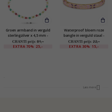
Groen armband in verguld
Waterproof bloem roze
sterlingzilver x 4,5 mm -
bangle in verguld staal -
Loom Stones
OCEANA
81,-
22,-
CHANTI prijs
CHANTI prijs
EXTRA
70%
25,-
EXTRA
30%
15,-
.
Læs mere