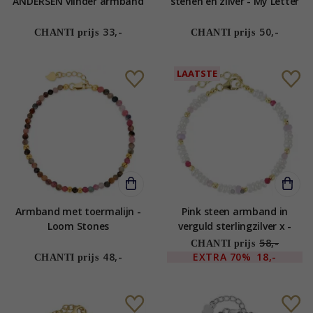
ANDERSEN vlinder armband
stenen en zilver - My Letter
in gerodineerd zilver roze
zirkoon
33,-
50,-
CHANTI prijs
CHANTI prijs
LAATSTE
Armband met toermalijn -
Pink steen armband in
Loom Stones
verguld sterlingzilver x -
Loom Stones
58,-
CHANTI prijs
48,-
EXTRA
70%
18,-
CHANTI prijs