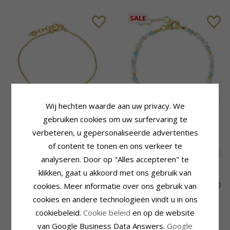
SALE
Wij hechten waarde aan uw privacy. We
gebruiken cookies om uw surfervaring te
Margriet pink armband in
Steen armband in verguld
verguld sterlingzilver -
sterlingzilver x - Loom
verbeteren, u gepersonaliseerde advertenties
Maggie
Stones
64,-
CHANTI prijs
of content te tonen en ons verkeer te
56,-
EXTRA
15%
55,-
CHANTI prijs
analyseren. Door op "Alles accepteren" te
klikken, gaat u akkoord met ons gebruik van
cookies. Meer informatie over ons gebruik van
cookies en andere technologieën vindt u in ons
cookiebeleid.
Cookie beleid
en op de website
van Google Business Data Answers.
Google