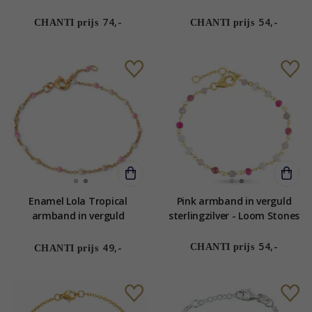
3 cm x 4-5 mm
Loom Stones
74,-
54,-
CHANTI prijs
CHANTI prijs
Enamel Lola Tropical
Pink armband in verguld
armband in verguld
sterlingzilver - Loom Stones
sterlingzilver roze emaille
pink emaille witte emaille
54,-
49,-
CHANTI prijs
CHANTI prijs