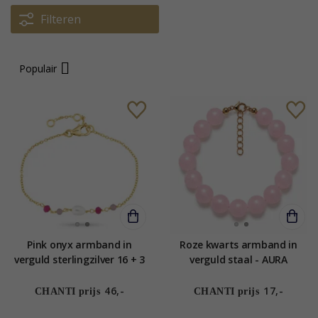
Filteren
Populair
Pink onyx armband in
Roze kwarts armband in
verguld sterlingzilver 16 + 3
verguld staal - AURA
cm x 4,4 mm - Loom Stones
46,-
17,-
CHANTI prijs
CHANTI prijs