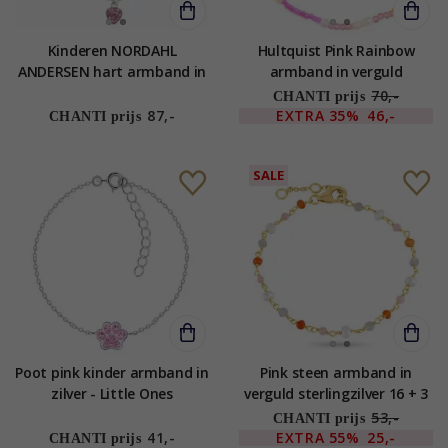
Kinderen NORDAHL
Hultquist Pink Rainbow
ANDERSEN hart armband in
armband in verguld
gerodineerd zilver roze
sterlingzilver
70,-
CHANTI prijs
zirkoon
87,-
EXTRA
35%
46,-
CHANTI prijs
SALE
Poot pink kinder armband in
Pink steen armband in
zilver - Little Ones
verguld sterlingzilver 16 + 3
cm x 3,5 mm - Loom Stones
53,-
CHANTI prijs
41,-
EXTRA
55%
25,-
CHANTI prijs