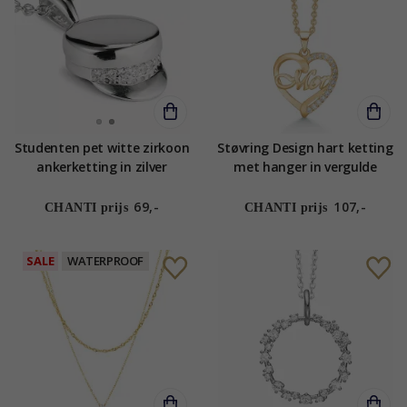
Studenten pet witte zirkoon
Støvring Design hart ketting
ankerketting in zilver
met hanger in vergulde
zilveren ketting witte
zirkoon
69,-
107,-
CHANTI prijs
CHANTI prijs
SALE
WATERPROOF