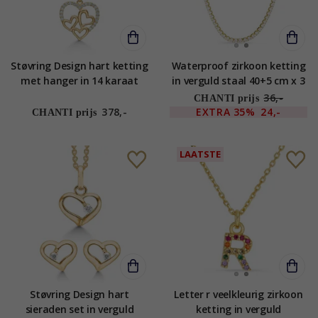
Støvring Design hart ketting
Waterproof zirkoon ketting
met hanger in 14 karaat
in verguld staal 40+5 cm x 3
goud met vergulde zilveren
mm - OCEANA
36,-
CHANTI prijs
ketting witte zirkoon
378,-
EXTRA
35%
24,-
CHANTI prijs
LAATSTE
Støvring Design hart
Letter r veelkleurig zirkoon
sieraden set in verguld
ketting in verguld