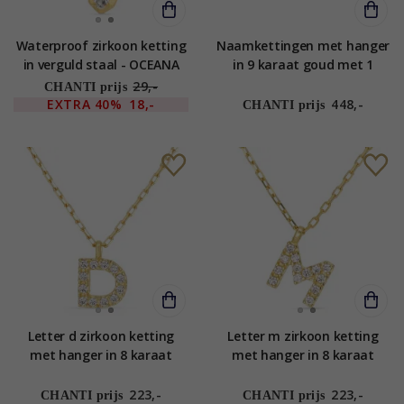
Waterproof zirkoon ketting
Naamkettingen met hanger
in verguld staal - OCEANA
in 9 karaat goud met 1
facetgeslepen zirkonen - My
29,-
CHANTI prijs
Letter
EXTRA
40%
18,-
448,-
CHANTI prijs
Letter d zirkoon ketting
Letter m zirkoon ketting
met hanger in 8 karaat
met hanger in 8 karaat
goud - My Letter
goud - My Letter
223,-
223,-
CHANTI prijs
CHANTI prijs