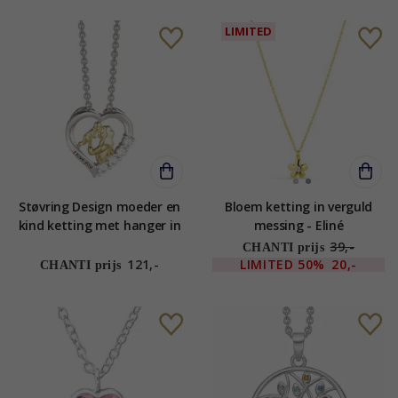
LIMITED
Støvring Design moeder en
Bloem ketting in verguld
kind ketting met hanger in
messing - Eliné
gerodineerd zilver met
39,-
CHANTI prijs
verguld sterlingzilver witte
121,-
LIMITED
50%
20,-
CHANTI prijs
zirkoon