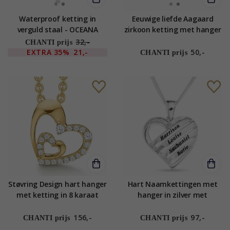
Waterproof ketting in
Eeuwige liefde Aagaard
verguld staal - OCEANA
zirkoon ketting met hanger
in zilver witte zirkoon
32,-
CHANTI prijs
EXTRA
35%
21,-
50,-
CHANTI prijs
Støvring Design hart hanger
Hart Naamkettingen met
met ketting in 8 karaat
hanger in zilver met
goud met vergulde zilveren
facetgeslepen witte zirkoon
ketting witte zirkoon
- My Letter
156,-
97,-
CHANTI prijs
CHANTI prijs