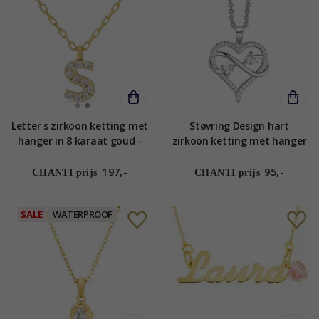
Letter s zirkoon ketting met
Støvring Design hart
hanger in 8 karaat goud -
zirkoon ketting met hanger
My Letter
in gerodineerd zilver witte
zirkoon
197,-
95,-
CHANTI prijs
CHANTI prijs
SALE
WATERPROOF