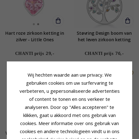
Hart roze zirkoon ketting in
Støvring Design boom van
zilver - Little Ones
het leven zirkoon ketting
met hanger in zilver
veelkleurig zirkoon
29,-
76,-
CHANTI prijs
CHANTI prijs
SALE
WATERPROOF
Wij hechten waarde aan uw privacy. We
gebruiken cookies om uw surfervaring te
verbeteren, u gepersonaliseerde advertenties
of content te tonen en ons verkeer te
analyseren. Door op "Alles accepteren" te
klikken, gaat u akkoord met ons gebruik van
cookies. Meer informatie over ons gebruik van
cookies en andere technologieën vindt u in ons
Waterproof zirkoon ketting
Hart naamketting in 9