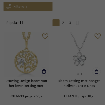
Filteren
Populair
1
2
3
Støvring Design boom van
Bloem ketting met hanger
het leven ketting met
in zilver - Little Ones
hanger in 8 karaat goud
witte zirkoon
266,-
38,-
CHANTI prijs
CHANTI prijs