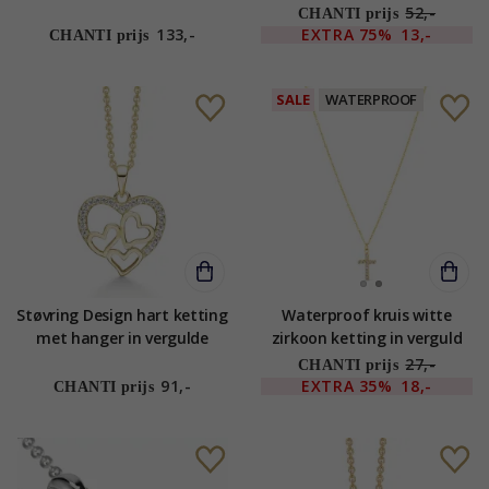
sterlingzilver witte zirkonen
sterlingzilver - My Letter
52,-
CHANTI prijs
133,-
EXTRA
75%
13,-
CHANTI prijs
SALE
WATERPROOF
Støvring Design hart ketting
Waterproof kruis witte
met hanger in vergulde
zirkoon ketting in verguld
zilveren ketting witte
staal - OCEANA
27,-
CHANTI prijs
zirkoon
91,-
EXTRA
35%
18,-
CHANTI prijs