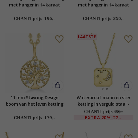
met hanger in 14 karaat
met hanger in 14 karaat
goud met vergulde zilveren
goud met vergulde zilveren
ketting witte zirkoon
ketting witte zirkoon
196,-
350,-
CHANTI prijs
CHANTI prijs
LAATSTE
11 mm Støvring Design
Waterproof maan en ster
boom van het leven ketting
ketting in verguld staal -
met hanger in 8 karaat
OCEANA
28,-
CHANTI prijs
goud witte zirkoon
179,-
EXTRA
20%
22,-
CHANTI prijs