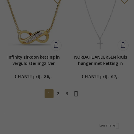
Infinity zirkoon ketting in
NORDAHL ANDERSEN kruis
verguld sterlingzilver
hanger met ketting in
gerodineerd zilver witte
zirkoon
86,-
67,-
CHANTI prijs
CHANTI prijs
1
2
3
.
Læs mere