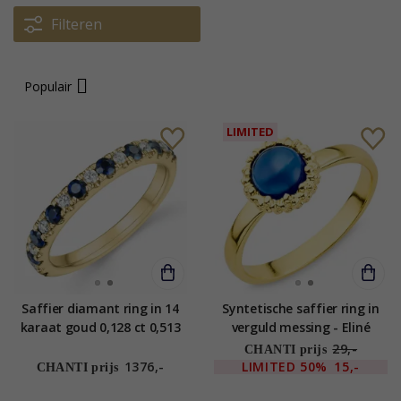
Filteren
Populair
LIMITED
Saffier diamant ring in 14
Syntetische saffier ring in
karaat goud 0,128 ct 0,513
verguld messing - Eliné
ct
29,-
CHANTI prijs
1376,-
LIMITED
50%
15,-
CHANTI prijs