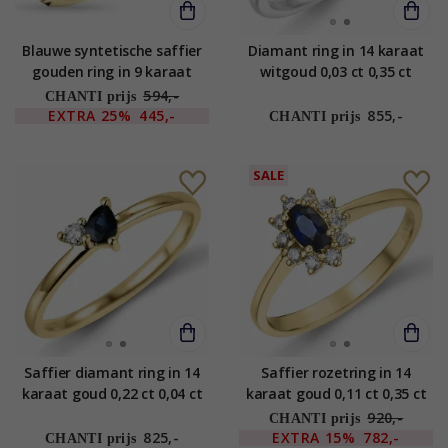
Blauwe syntetische saffier
Diamant ring in 14 karaat
gouden ring in 9 karaat
witgoud 0,03 ct 0,35 ct
goud
594,-
CHANTI prijs
EXTRA
25%
445,-
855,-
CHANTI prijs
SALE
Saffier diamant ring in 14
Saffier rozetring in 14
karaat goud 0,22 ct 0,04 ct
karaat goud 0,11 ct 0,35 ct
920,-
CHANTI prijs
825,-
EXTRA
15%
782,-
CHANTI prijs