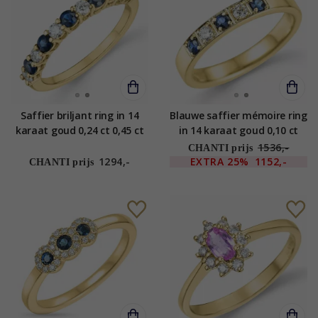
Saffier briljant ring in 14
Blauwe saffier mémoire ring
karaat goud 0,24 ct 0,45 ct
in 14 karaat goud 0,10 ct
0,24 ct
1536,-
CHANTI prijs
1294,-
EXTRA
25%
1152,-
CHANTI prijs