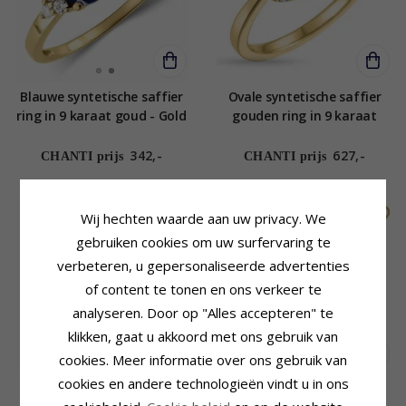
Blauwe syntetische saffier
Ovale syntetische saffier
ring in 9 karaat goud - Gold
gouden ring in 9 karaat
Collection
goud
342,-
627,-
CHANTI prijs
CHANTI prijs
SALE
Wij hechten waarde aan uw privacy. We
gebruiken cookies om uw surfervaring te
verbeteren, u gepersonaliseerde advertenties
of content te tonen en ons verkeer te
analyseren. Door op "Alles accepteren" te
klikken, gaat u akkoord met ons gebruik van
cookies. Meer informatie over ons gebruik van
cookies en andere technologieën vindt u in ons
Saffier rozetring in 14
Saffier ring in zilver