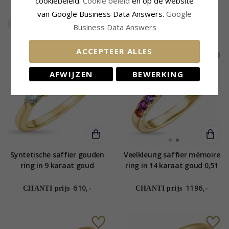
cookiebeleid.
Cookie beleid
en op de website
karaat goud 0,26 ct 0,65 ct
1476,-
van Google Business Data Answers.
Google
CHANTI prijs
EXTRA
25%
1107,-
136,-
CHANTI prijs
Business Data Answers
ACCEPTEER ALLES
AFWIJZEN
BEWERKING
Syntetische saffier gouden
Veelkleurig saffier mémoire
ring in 9 karaat goud
ring in 14 karaat goud 0,51
ct
610,-
1196,-
CHANTI prijs
CHANTI prijs