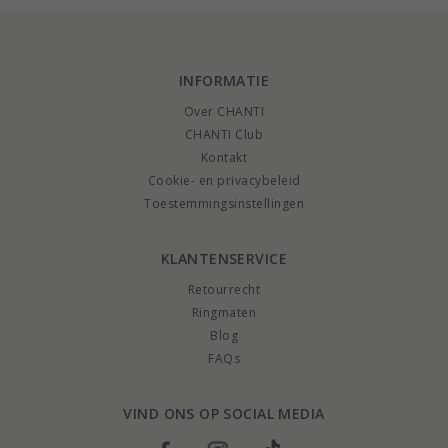
direct aan uw deur. U kunt tot 70% wanneer u sieraden kopen bij CHANTI.
INFORMATIE
Over CHANTI
CHANTI Club
Kontakt
Cookie- en privacybeleid
Toestemmingsinstellingen
KLANTENSERVICE
Retourrecht
Ringmaten
Blog
FAQs
VIND ONS OP SOCIAL MEDIA