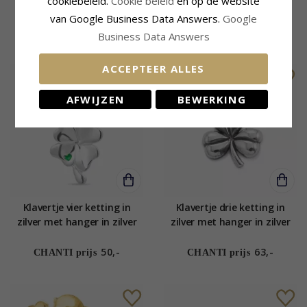
cookiebeleid.
Cookie beleid
en op de website
verguld sterlingzilver met
zilver met hanger in zilver
hanger in verguld
van Google Business Data Answers.
Google
sterlingzilver
55,-
74,-
CHANTI prijs
CHANTI prijs
Business Data Answers
ACCEPTEER ALLES
AFWIJZEN
BEWERKING
Klavertje vier ketting in
Klavertje drie ketting in
zilver met hanger in zilver
zilver met hanger in zilver
50,-
63,-
CHANTI prijs
CHANTI prijs