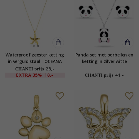
Waterproof zeester ketting
Panda set met oorbellen en
in verguld staal - OCEANA
ketting in zilver witte
emaille zwart emaille pink
28,-
CHANTI prijs
emaille - Little Ones
EXTRA
35%
18,-
41,-
CHANTI prijs