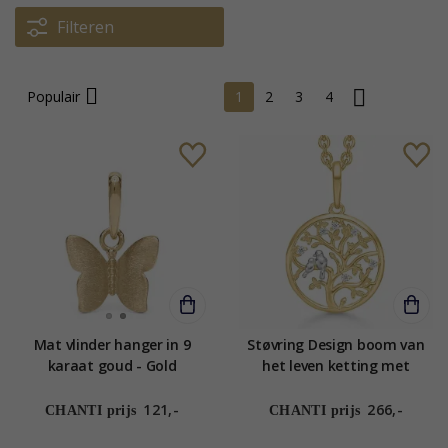
Filteren
Populair
1
2
3
4
Mat vlinder hanger in 9
Støvring Design boom van
karaat goud - Gold
het leven ketting met
Collection
hanger in 8 karaat goud
witte zirkoon
121,-
266,-
CHANTI prijs
CHANTI prijs