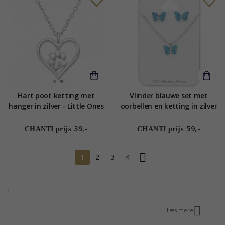
Hart poot ketting met
Vlinder blauwe set met
hanger in zilver - Little Ones
oorbellen en ketting in zilver
- Little Ones
39,-
59,-
CHANTI prijs
CHANTI prijs
1
2
3
4
.
Læs mere