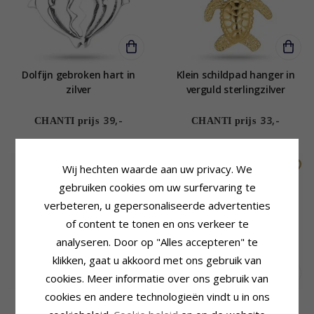
Dolfijn gebroken hart in
Klein schildpad hanger in
zilver
verguld sterlingzilver
39,-
33,-
CHANTI prijs
CHANTI prijs
Wij hechten waarde aan uw privacy. We
gebruiken cookies om uw surfervaring te
verbeteren, u gepersonaliseerde advertenties
of content te tonen en ons verkeer te
analyseren. Door op "Alles accepteren" te
klikken, gaat u akkoord met ons gebruik van
cookies. Meer informatie over ons gebruik van
cookies en andere technologieën vindt u in ons
Olifant hanger in verguld
Olifant hanger in zilver