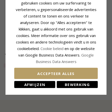
gebruiken cookies om uw surfervaring te
verbeteren, u gepersonaliseerde advertenties
of content te tonen en ons verkeer te
analyseren. Door op "Alles accepteren" te
klikken, gaat u akkoord met ons gebruik van
cookies. Meer informatie over ons gebruik van
cookies en andere technologieën vindt u in ons
cookiebeleid.
Cookie beleid
en op de website
42 cm plus 3 cm
verlengketting ketting met
van Google Business Data Answers.
Google
hanger in 14 karaat goud
944,-
CHANTI prijs
Business Data Answers
0,414 ct
EXTRA
25%
708,-
ACCEPTEER ALLES
AFWIJZEN
BEWERKING