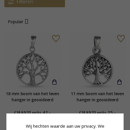
Filteren
Populair
18 mm boom van het leven
11 mm boom van het leven
hanger in geoxideerd
hanger in geoxideerd
sterlingzilver
sterlingzilver
42,-
25,-
CHANTI prijs
CHANTI prijs
Wij hechten waarde aan uw privacy. We
SALE