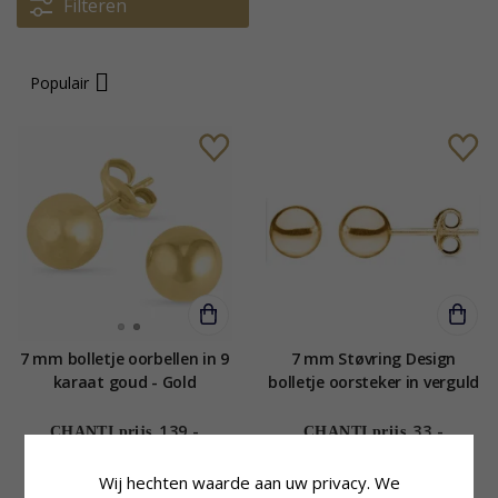
Filteren
Populair
7 mm bolletje oorbellen in 9
7 mm Støvring Design
karaat goud - Gold
bolletje oorsteker in verguld
Collection
sterlingzilver
139,-
33,-
CHANTI prijs
CHANTI prijs
Wij hechten waarde aan uw privacy. We