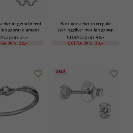
teker in gerodineerd
Hart oorsteker in verguld
t lab grown diamant
sterlingzilver met lab grown
diamant
31,-
46,-
TI prijs
CHANTI prijs
TRA
30%
22,-
EXTRA
30%
33,-
SALE