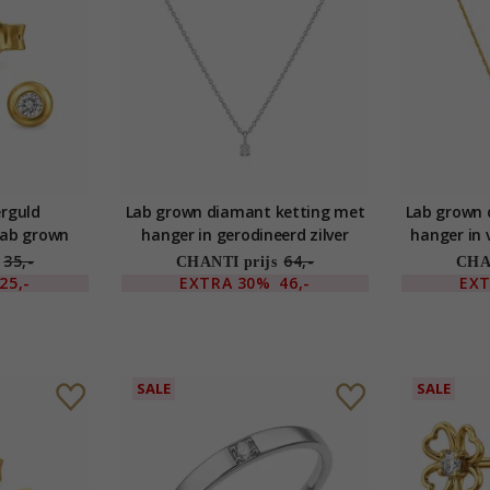
erguld
Lab grown diamant ketting met
Lab grown 
 lab grown
hanger in gerodineerd zilver
hanger in v
35,-
64,-
CHANTI prijs
CHAN
25,-
EXTRA
30%
46,-
EX
SALE
SALE