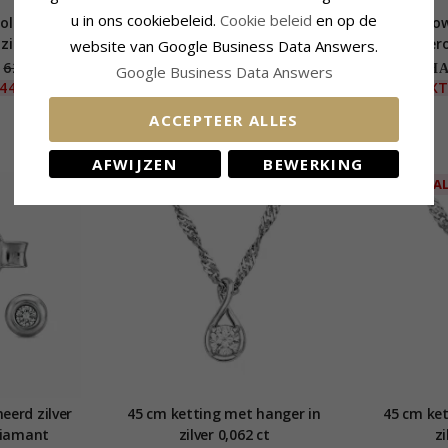
u in ons cookiebeleid.
Cookie beleid
en op de
litaire ring
Oorsteker in gerodineerd zilver
Lab grow
zilver
met lab grown diamant
gero
website van Google Business Data Answers.
62,-
35,-
CHANTI prijs
CHAN
Google Business Data Answers
44,-
EXTRA
30%
25,-
EX
ACCEPTEER ALLES
AFWIJZEN
BEWERKING
NEW
SALE
NEW
SA
eerd zilver
45 cm ketting met hanger in
45 cm ket
diamant
zilver 0,062 ct
zi