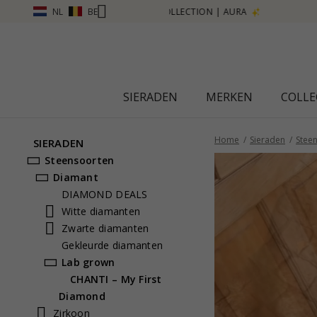
NL
BE
SIERADEN
MERKEN
COLLE
Home
Sieraden
Stee
SIERADEN
Steensoorten
Diamant
DIAMOND DEALS
Witte diamanten
Zwarte diamanten
Gekleurde diamanten
Lab grown
CHANTI – My First
Diamond
Zirkoon