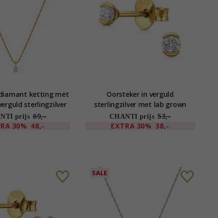
diamant ketting met
Oorsteker in verguld
erguld sterlingzilver
sterlingzilver met lab grown
diamant
69,-
53,-
TI prijs
CHANTI prijs
TRA
30%
48,-
EXTRA
30%
38,-
SALE