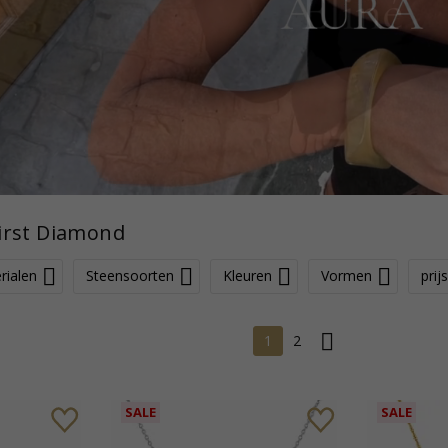
irst Diamond
rialen
Steensoorten
Kleuren
Vormen
prijs
1
2
SALE
SALE