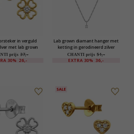
rsteker in verguld
Lab grown diamant hanger met
ilver met lab grown
ketting in gerodineerd zilver
diamant
37,-
51,-
TI prijs
CHANTI prijs
TRA
30%
26,-
EXTRA
30%
36,-
SALE