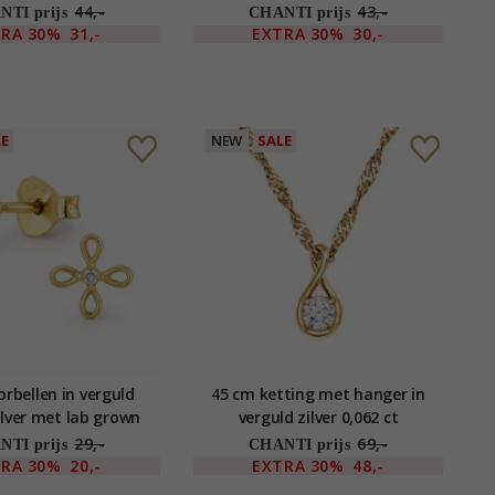
diamant
44,-
43,-
TI prijs
CHANTI prijs
TRA
30%
31,-
EXTRA
30%
30,-
LE
NEW
SALE
rbellen in verguld
45 cm ketting met hanger in
ilver met lab grown
verguld zilver 0,062 ct
diamant
29,-
69,-
TI prijs
CHANTI prijs
TRA
30%
20,-
EXTRA
30%
48,-