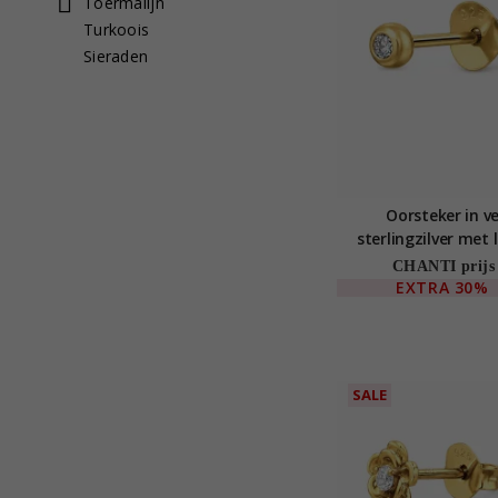
Toermalijn
Turkoois
Sieraden
Oorsteker in v
sterlingzilver met
diamant
CHANTI prijs
EXTRA
30%
SALE