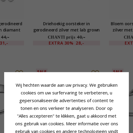
gerodineerd
Driehoekig oorsteker in
Bloem oors
wn diamant
gerodineerd zilver met lab grown
zilver me
diamant
44,-
40,-
CHANTI prijs
CHAN
31,-
EXTRA
30%
28,-
EX
SALE
SALE
Wij hechten waarde aan uw privacy. We gebruiken
cookies om uw surfervaring te verbeteren, u
gepersonaliseerde advertenties of content te
tonen en ons verkeer te analyseren. Door op
"Alles accepteren" te klikken, gaat u akkoord met
ons gebruik van cookies. Meer informatie over ons
gebruik van cookies en andere technologieën vindt