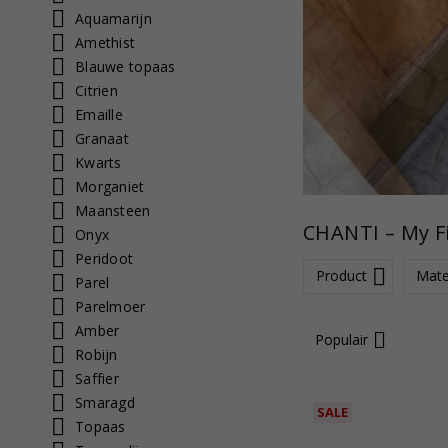
Aquamarijn
Amethist
Blauwe topaas
Citrien
Emaille
Granaat
Kwarts
Morganiet
Maansteen
CHANTI – My F
Onyx
Peridoot
Product
Mate
Parel
Parelmoer
Amber
Populair
Robijn
Saffier
Smaragd
SALE
Topaas