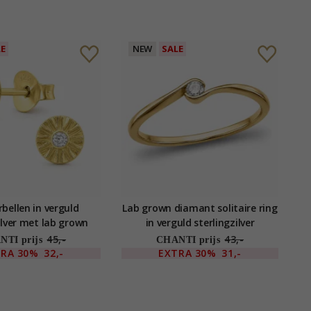
LE
NEW
SALE
bellen in verguld
Lab grown diamant solitaire ring
ilver met lab grown
in verguld sterlingzilver
diamant
45,-
43,-
TI prijs
CHANTI prijs
TRA
30%
32,-
EXTRA
30%
31,-