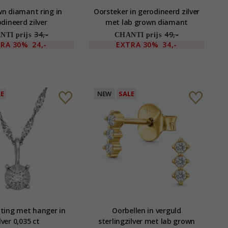
n diamant ring in
Oorsteker in gerodineerd zilver
dineerd zilver
met lab grown diamant
34,-
49,-
TI prijs
CHANTI prijs
TRA
30%
24,-
EXTRA
30%
34,-
LE
NEW
SALE
ting met hanger in
Oorbellen in verguld
lver 0,035 ct
sterlingzilver met lab grown