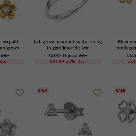
n verguld
Lab grown diamant solitaire ring
Bloem oo
 lab grown
in gerodineerd zilver
sterlingz
50,-
39,-
CHANTI prijs
CHAN
36,-
EXTRA
30%
27,-
EX
SALE
SALE