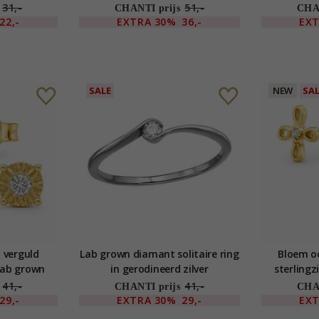
31,-
51,-
CHANTI prijs
CHAN
22,-
EXTRA
30%
36,-
EX
SALE
NEW
SA
n verguld
Lab grown diamant solitaire ring
Bloem oo
 lab grown
in gerodineerd zilver
sterlingz
41,-
41,-
CHANTI prijs
CHAN
29,-
EXTRA
30%
29,-
EX