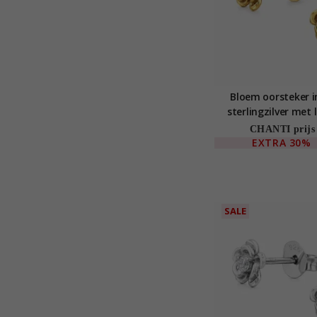
Bloem oorsteker i
sterlingzilver met
diamant
CHANTI prijs
EXTRA
30%
SALE