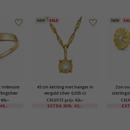
NEW
SALE
NEW
SA
t mémoire
45 cm ketting met hanger in
Zon oor
lingzilver
verguld zilver 0,035 ct
sterlingz
65,-
62,-
CHANTI prijs
CHAN
46,-
EXTRA
30%
43,-
EX