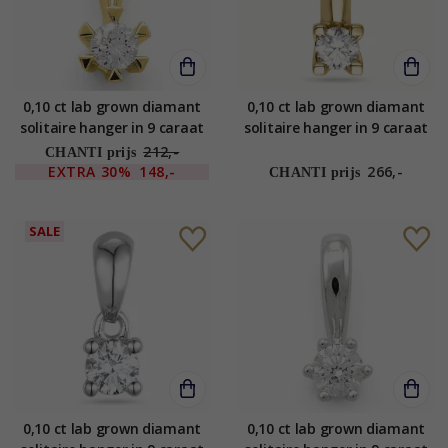
0,10 ct lab grown diamant
0,10 ct lab grown diamant
solitaire hanger in 9 caraat
solitaire hanger in 9 caraat
goud 0,10 ct
goud 0,10 ct
212,-
CHANTI prijs
EXTRA
30%
148,-
266,-
CHANTI prijs
SALE
0,10 ct lab grown diamant
0,10 ct lab grown diamant