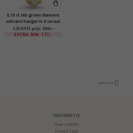
0,10 ct lab grown diamant
solitaire hanger in 9 caraat
goud 0,10 ct
253,-
CHANTI prijs
EXTRA
30%
177,-
.
Læs mere
INFORMATIE
Over CHANTI
CHANTI Club