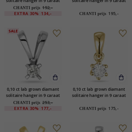
solitaire hanger in 9 caraat
solitaire hanger in 9 caraat
witgoud 0,10 ct
witgoud 0,10 ct
192,-
CHANTI prijs
EXTRA
30%
134,-
195,-
CHANTI prijs
SALE
0,10 ct lab grown diamant
0,10 ct lab grown diamant
solitaire hanger in 9 caraat
solitaire hanger in 9 caraat
witgoud 0,10 ct
goud 0,10 ct
253,-
CHANTI prijs
EXTRA
30%
177,-
175,-
CHANTI prijs