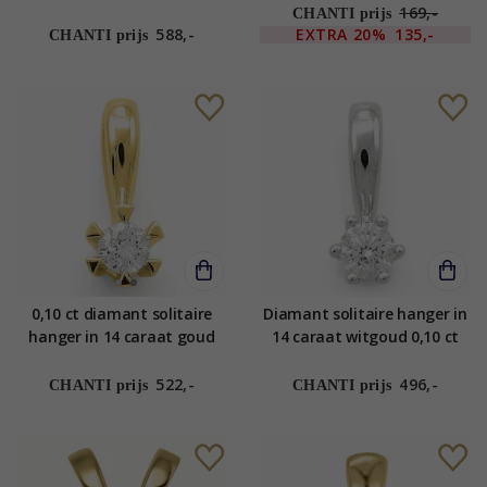
goud 0,10 ct
169,-
CHANTI prijs
588,-
EXTRA
20%
135,-
CHANTI prijs
0,10 ct diamant solitaire
Diamant solitaire hanger in
hanger in 14 caraat goud
14 caraat witgoud 0,10 ct
0,10 ct
522,-
496,-
CHANTI prijs
CHANTI prijs