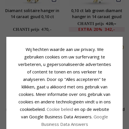
Diamant solitaire hanger in
0,10 ct lab grown diamant
14 caraat goud 0,10 ct
hanger in 14 caraat goud
0,10 ct
428,-
CHANTI prijs
470,-
EXTRA
20%
342,-
CHANTI prijs
Wij hechten waarde aan uw privacy. We
gebruiken cookies om uw surfervaring te
verbeteren, u gepersonaliseerde advertenties
of content te tonen en ons verkeer te
analyseren. Door op "Alles accepteren" te
klikken, gaat u akkoord met ons gebruik van
cookies. Meer informatie over ons gebruik van
cookies en andere technologieën vindt u in ons
0,10 ct lab grown diamant
0,10 ct lab grown diamant
cookiebeleid.
Cookie beleid
en op de website
solitaire hanger in 9 caraat
hanger in 14 caraat witgoud
goud 0,10 ct
0,10 ct
van Google Business Data Answers.
Google
225,-
242,-
CHANTI prijs
CHANTI prijs
Business Data Answers