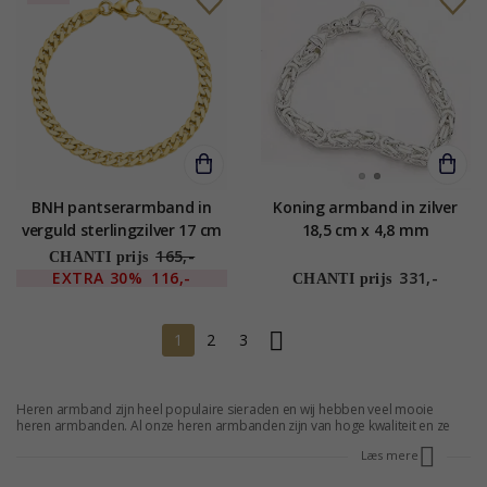
BNH pantserarmband in
Koning armband in zilver
verguld sterlingzilver 17 cm
18,5 cm x 4,8 mm
x 5,4 mm
165,-
CHANTI prijs
EXTRA
30%
116,-
331,-
CHANTI prijs
1
2
3
Heren armband zijn heel populaire sieraden en wij hebben veel mooie
heren armbanden. Al onze heren armbanden zijn van hoge kwaliteit en ze
zijn voor lage prijzen verkrijgbaar. Feitelijk zo laag, dat je 25 - 70 % kunt
Læs mere
besparen op onze heren armbanden, vergeleken met de
winkeladviesprijzen. Je hebt de mogelijkheid om een goede deal te sluiten,