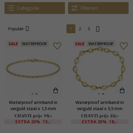
Categorie
Filteren
Populair
1
2
3
SALE
WATERPROOF
SALE
WATERPROOF
Waterproof armband in
Waterproof armband in
verguld staal x 1,5 mm
verguld staal x 5,5 mm
19,-
22,-
CHANTI prijs
CHANTI prijs
EXTRA
20%
15,-
EXTRA
20%
18,-