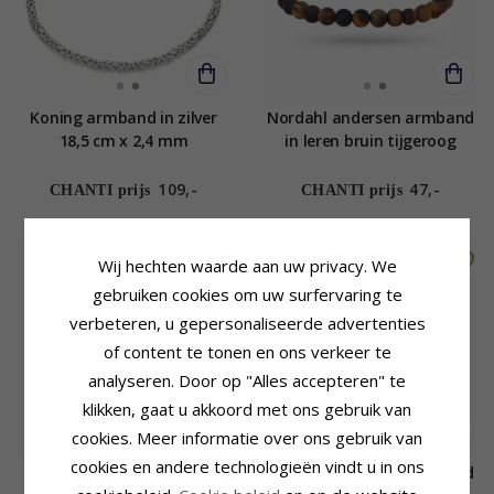
Koning armband in zilver
Nordahl andersen armband
18,5 cm x 2,4 mm
in leren bruin tijgeroog
109,-
47,-
CHANTI prijs
CHANTI prijs
Wij hechten waarde aan uw privacy. We
gebruiken cookies om uw surfervaring te
verbeteren, u gepersonaliseerde advertenties
of content te tonen en ons verkeer te
analyseren. Door op "Alles accepteren" te
klikken, gaat u akkoord met ons gebruik van
cookies. Meer informatie over ons gebruik van
cookies en andere technologieën vindt u in ons
Nordahl andersen zwart
Nordahl andersen armband