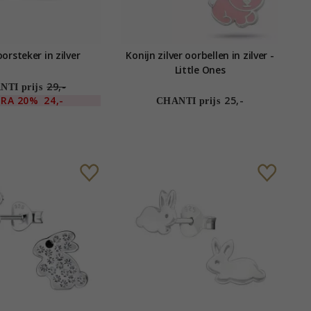
orsteker in zilver
Konijn zilver oorbellen in zilver -
Little Ones
29,-
TI prijs
TRA
20%
24,-
25,-
CHANTI prijs