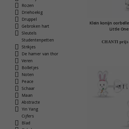
Rozen
Driehoekig
Druppel
Klein konijn oorbellen
Gebroken hart
Little One
Sleutels
Studentenpetten
CHANTI prijs
Strikjes
De hamer van thor
Veren
Bolletjes
Noten
Peace
Schaar
Maan
Abstracte
Yin Yang
Cijfers
Blad