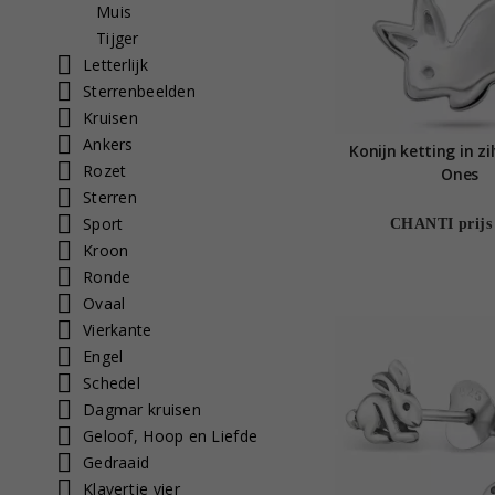
Muis
Tijger
Letterlijk
Sterrenbeelden
Kruisen
Ankers
Konijn ketting in zil
Rozet
Ones
Sterren
Sport
CHANTI prijs
Kroon
Ronde
Ovaal
Vierkante
Engel
Schedel
Dagmar kruisen
Geloof, Hoop en Liefde
Gedraaid
Klavertje vier