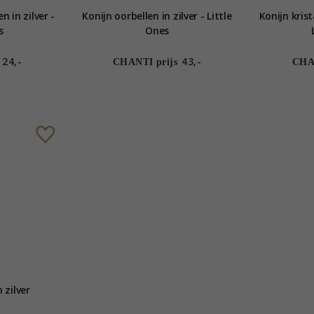
n in zilver -
Konijn oorbellen in zilver - Little
Konijn krist
s
Ones
24,-
43,-
CHANTI prijs
CHAN
 zilver