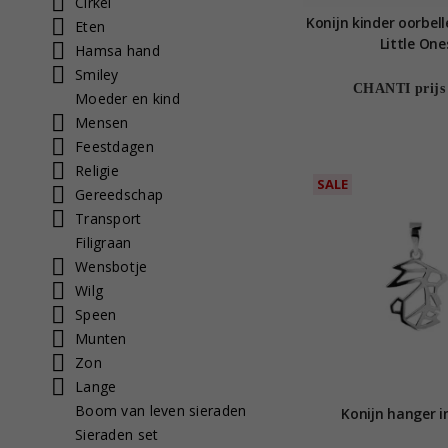
Cirkel
Konijn kinder oorbelle
Eten
Little One
Hamsa hand
Smiley
CHANTI prijs
Moeder en kind
Mensen
Feestdagen
Religie
SALE
Gereedschap
Transport
Filigraan
Wensbotje
Wilg
Speen
Munten
Zon
Lange
Boom van leven sieraden
Konijn hanger in
Sieraden set