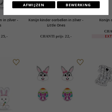
AFWIJZEN
BEWERKING
 in zilver -
Konijn kinder oorbellen in zilver -
Konijn o
s
Little Ones
CHAN
25,-
22,-
EX
CHANTI prijs