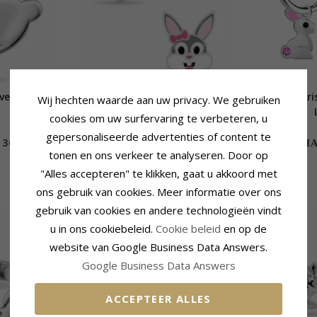
ver - Little
Konijn kinder oorbellen in zilver -
Konijn kris
Wij hechten waarde aan uw privacy. We gebruiken
Little Ones
cookies om uw surfervaring te verbeteren, u
gepersonaliseerde advertenties of content te
36,-
25,-
CHANTI prijs
CHAN
tonen en ons verkeer te analyseren. Door op
"Alles accepteren" te klikken, gaat u akkoord met
ons gebruik van cookies. Meer informatie over ons
gebruik van cookies en andere technologieën vindt
SALE
u in ons cookiebeleid.
Cookie beleid
en op de
website van Google Business Data Answers.
Google Business Data Answers
ACCEPTEER ALLES