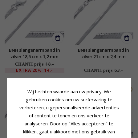
BNH slangenarmband in
BNH slangenarmband in
zilver 18,5 cm x 1,2 mm
zilver 21 cm x 2,4 mm
18,-
CHANTI prijs
EXTRA
20%
14,-
63,-
CHANTI prijs
SALE
Wij hechten waarde aan uw privacy. We
gebruiken cookies om uw surfervaring te
verbeteren, u gepersonaliseerde advertenties
of content te tonen en ons verkeer te
analyseren. Door op "Alles accepteren" te
klikken, gaat u akkoord met ons gebruik van