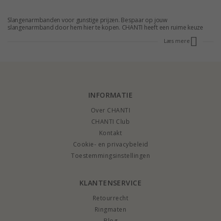
Slangenarmbanden voor gunstige prijzen. Bespaar op jouw
slangenarmband door hem hier te kopen. CHANTI heeft een ruime keuze
aan slangenarmbanden in prijzen, die meestal tot 70 % lager zijn. Maak een
Læs mere
goede deal en koop hier een slangenarmband. Al onze slangenarmbanden
zijn van hoge kwaliteit en in moderne designs. Wij hebben
slangenarmbanden in zowel goud als zilver . Slangenarmbanden zijn
supermooi bij iedere look. Bestel meteen een slangenarmband en ontvang
hem heel snel.
INFORMATIE
Over CHANTI
CHANTI Club
Kontakt
Cookie- en privacybeleid
Toestemmingsinstellingen
KLANTENSERVICE
Retourrecht
Ringmaten
Blog