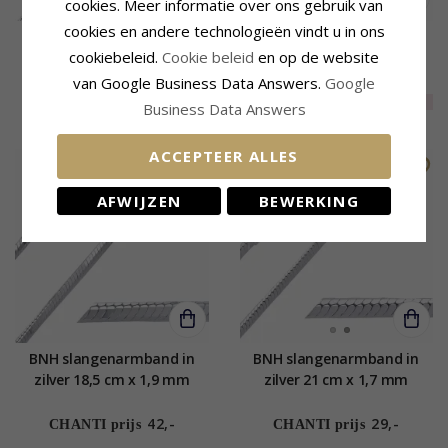
cookies. Meer informatie over ons gebruik van
cookies en andere technologieën vindt u in ons
BNH slangenarmband in
BNH slangenarmband in
cookiebeleid.
Cookie beleid
en op de website
zilver 18,5 cm x 2,4 mm
zilver 18,5 cm x 1,7 mm
26,-
van Google Business Data Answers.
Google
CHANTI prijs
57,-
EXTRA
20%
21,-
CHANTI prijs
Business Data Answers
ACCEPTEER ALLES
AFWIJZEN
BEWERKING
BNH slangenarmband in
BNH slangenarmband in
zilver 18,5 cm x 1,9 mm
zilver 21 cm x 1,7 mm
42,-
29,-
CHANTI prijs
CHANTI prijs