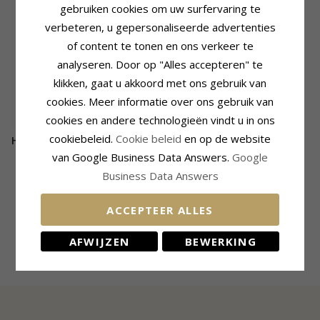
gebruiken cookies om uw surfervaring te
verbeteren, u gepersonaliseerde advertenties
of content te tonen en ons verkeer te
analyseren. Door op "Alles accepteren" te
klikken, gaat u akkoord met ons gebruik van
cookies. Meer informatie over ons gebruik van
cookies en andere technologieën vindt u in ons
cookiebeleid.
Cookie beleid
en op de website
Halloween oorbellen in zilver
- Little Ones
van Google Business Data Answers.
Google
Business Data Answers
39,-
CHANTI prijs
ACCEPTEER ALLES
AFWIJZEN
BEWERKING