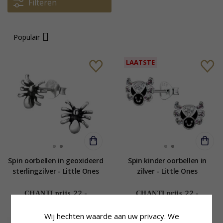
Filteren
Populair
LAATSTE
Spin oorbellen in geoxideerd
Spin kinder oorbellen in
sterlingzilver - Little Ones
zilver - Little Ones
22,-
22,-
CHANTI prijs
CHANTI prijs
Wij hechten waarde aan uw privacy. We