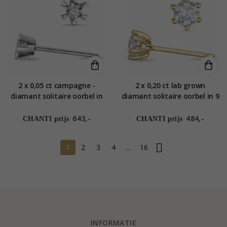
2 x 0,05 ct campagne -
2 x 0,20 ct lab grown
diamant solitaire oorbel in
diamant solitaire oorbel in 9
14 karaat witgoud met
karaat goud met lab grown
diamant
diamant
643,-
484,-
CHANTI prijs
CHANTI prijs
1
2
3
4
...
16
INFORMATIE