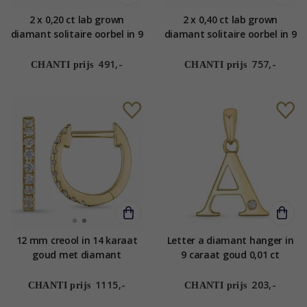
2 x 0,20 ct lab grown
2 x 0,40 ct lab grown
diamant solitaire oorbel in 9
diamant solitaire oorbel in 9
karaat witgoud met lab
karaat goud met lab grown
grown diamant
diamant
491,-
757,-
CHANTI prijs
CHANTI prijs
12 mm creool in 14 karaat
Letter a diamant hanger in
goud met diamant
9 caraat goud 0,01 ct
1115,-
203,-
CHANTI prijs
CHANTI prijs