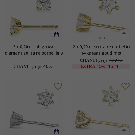
2 x 0,20 ct lab grown
2 x 0,20 ct solitaire oorbel in
diamant solitaire oorbel in 9
14 karaat goud met
karaat goud met lab grown
diamant
1777,-
CHANTI prijs
diamant
465,-
EXTRA
15%
1511,-
CHANTI prijs