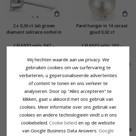
2 x 0,30 ct lab grown
Parel hanger in 14 caraat
diamant solitaire oorbel in
goud 0,02 ct
14 karaat witgoud met lab
grown diamant
947,-
263,-
CHANTI prijs
CHANTI prijs
Wij hechten waarde aan uw privacy. We
SALE
gebruiken cookies om uw surfervaring te
verbeteren, u gepersonaliseerde advertenties
of content te tonen en ons verkeer te
analyseren. Door op "Alles accepteren" te
klikken, gaat u akkoord met ons gebruik van
cookies. Meer informatie over ons gebruik van
cookies en andere technologieën vindt u in ons
cookiebeleid.
Cookie beleid
en op de website
0,50 ct lab grown diamant
2 x 0,20 ct lab grown
hanger in 14 caraat goud
diamant solitaire oorbel in 9
van Google Business Data Answers.
Google