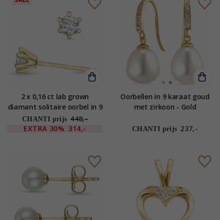
2 x 0,16 ct lab grown
Oorbellen in 9 karaat goud
diamant solitaire oorbel in 9
met zirkoon - Gold
karaat goud met lab grown
Collection
448,-
CHANTI prijs
diamant
EXTRA
30%
314,-
237,-
CHANTI prijs