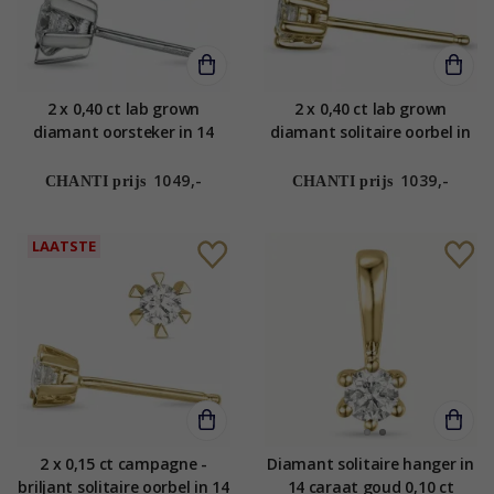
2 x 0,40 ct lab grown
2 x 0,40 ct lab grown
diamant oorsteker in 14
diamant solitaire oorbel in
karaat witgoud met lab
14 karaat goud met lab
grown diamant
grown diamant
1049,-
1039,-
CHANTI prijs
CHANTI prijs
LAATSTE
2 x 0,15 ct campagne -
Diamant solitaire hanger in
briljant solitaire oorbel in 14
14 caraat goud 0,10 ct