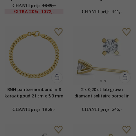
karaat goud met diamant
1339,-
CHANTI prijs
EXTRA
20%
1072,-
441,-
CHANTI prijs
BNH pantserarmband in 8
2 x 0,20 ct lab grown
karaat goud 21 cm x 5,3 mm
diamant solitaire oorbel in
14 karaat goud met lab
grown diamant
1968,-
645,-
CHANTI prijs
CHANTI prijs