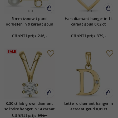
5 mm ivoorwit parel
Hart diamant hanger in 14
oorbellen in 9 karaat goud
caraat goud 0,02 ct
246,-
379,-
CHANTI prijs
CHANTI prijs
SALE
0,30 ct lab grown diamant
Letter d diamant hanger in
solitaire hanger in 14 caraat
9 caraat goud 0,01 ct
goud 0,30 ct
606,-
CHANTI prijs