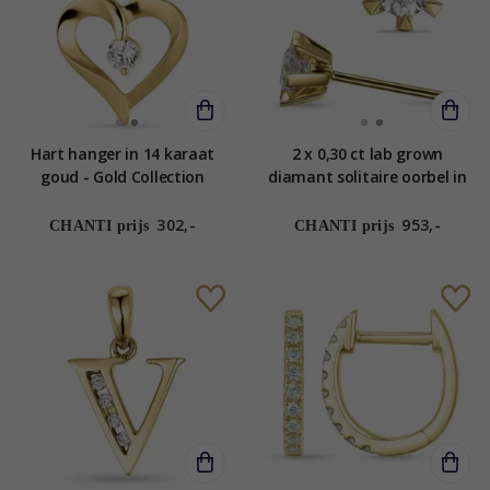
Hart hanger in 14 karaat
2 x 0,30 ct lab grown
goud - Gold Collection
diamant solitaire oorbel in
14 karaat goud met lab
grown diamant
302,-
953,-
CHANTI prijs
CHANTI prijs