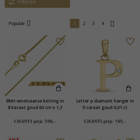
Filteren
Populair
1
2
3
4
BNH venetiaanse ketting in
Letter p diamant hanger in
8 karaat goud 60 cm x 1,3
9 caraat goud 0,01 ct
mm
596,-
165,-
CHANTI prijs
CHANTI prijs
SALE