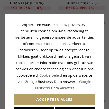
1476,-
920,-
CHANTI prijs
CHANTI prijs
EXTRA
25%
1107,-
EXTRA
15%
782,-
Wij hechten waarde aan uw privacy. We
gebruiken cookies om uw surfervaring te
verbeteren, u gepersonaliseerde advertenties
of content te tonen en ons verkeer te
analyseren. Door op "Alles accepteren" te
klikken, gaat u akkoord met ons gebruik van
cookies. Meer informatie over ons gebruik van
cookies en andere technologieën vindt u in ons
Rozet syntetische saffier
Rozet rode zirkoon ring in
cookiebeleid.
Cookie beleid
en op de website
ring in gerodineerd zilver
gerodineerd zilver
van Google Business Data Answers.
Google
86,-
54,-
CHANTI prijs
CHANTI prijs
Business Data Answers
ACCEPTEER ALLES