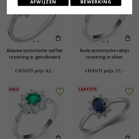
AFWIJZEN
BEWERKING
Blauwe syntetische saffier
Rode syntetische robijn
rozetring in gerodineerd
rozetring in zilver
zilver
62,-
27,-
CHANTI prijs
CHANTI prijs
SALE
LAATSTE