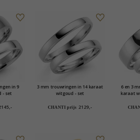
ngen in 9
3 mm trouwringen in 14 karaat
6 en 3 m
 - set
witgoud - set
karaat wi
2145,-
2129,-
CHANTI prijs
CHANT