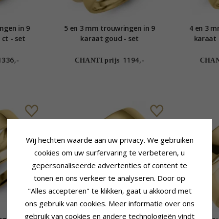
ngen in 9
5 en 3 mm trouwringen in 9
4 en 3 m
ct - set
karaat goud - set
karaat 
1336,-
1194,-
CHANTI prijs
CHANT
Wij hechten waarde aan uw privacy. We gebruiken
cookies om uw surfervaring te verbeteren, u
gepersonaliseerde advertenties of content te
tonen en ons verkeer te analyseren. Door op
"Alles accepteren" te klikken, gaat u akkoord met
ons gebruik van cookies. Meer informatie over ons
gebruik van cookies en andere technologieën vindt