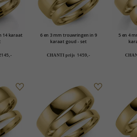
n 14 karaat
6 en 3 mm trouwringen in 9
5 en 4 m
t
karaat goud - set
kar
2145,-
1459,-
CHANTI prijs
CHANT