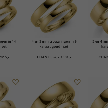
ngen in 14
4 en 3 mm trouwringen in 9
5 en 4 mm
 set
karaat goud - set
kar
2015,-
1001,-
CHANTI prijs
CHANT