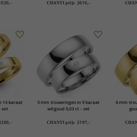
1020,-
2610,-
CHANTI prijs
CHANT
n 14 karaat
5 mm trouwringen in 9 karaat
6 mm trou
- set
witgoud 0,03 ct - set
goud
2260,-
2197,-
CHANTI prijs
CHANT