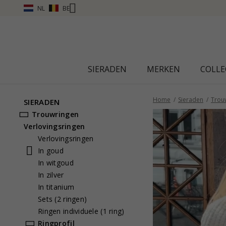
NL
BE
SIERADEN
MERKEN
COLLE
Home
Sieraden
Trou
SIERADEN
Trouwringen
Verlovingsringen
Verlovingsringen
In goud
In witgoud
In zilver
In titanium
Sets (2 ringen)
Ringen individuele (1 ring)
Ringprofil