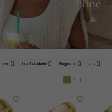
rialen
Sets/Individuele
Ringprofiel
prijs
1
2