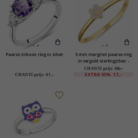
Paarse zirkoon ring in zilver
5 mm margriet paarse ring
in verguld sterlingzilver -
Majse
36,-
CHANTI prijs
41,-
EXTRA
55%
17,-
CHANTI prijs