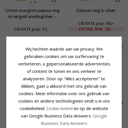
12 mm margriet paarse ring
Zirkoon ring in zilver
in verguld sterlingzilver -
Marie
32,-
CHANTI prijs
53,-
EXTRA
70%
10,-
CHANTI prijs
Wij hechten waarde aan uw privacy. We
gebruiken cookies om uw surfervaring te
verbeteren, u gepersonaliseerde advertenties
of content te tonen en ons verkeer te
analyseren. Door op "Alles accepteren" te
klikken, gaat u akkoord met ons gebruik van
cookies. Meer informatie over ons gebruik van
cookies en andere technologieën vindt u in ons
Abstract ring in zilver
Ovale paarse zirkoon ring in
cookiebeleid.
Cookie beleid
en op de website
zilver
van Google Business Data Answers.
Google
67,-
67,-
CHANTI prijs
CHANTI prijs
Business Data Answers