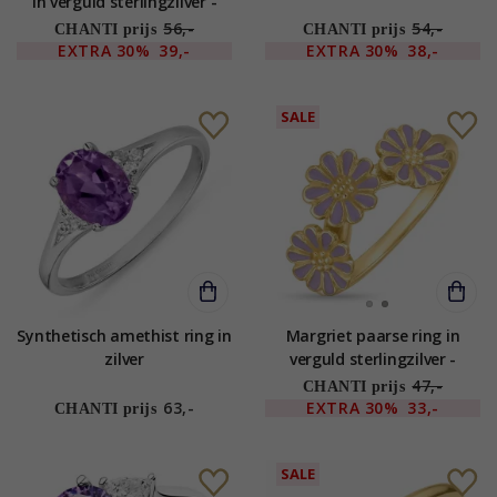
in verguld sterlingzilver -
Marie
56,-
54,-
CHANTI prijs
CHANTI prijs
EXTRA
30%
39,-
EXTRA
30%
38,-
SALE
Synthetisch amethist ring in
Margriet paarse ring in
zilver
verguld sterlingzilver -
Maggie
47,-
CHANTI prijs
63,-
EXTRA
30%
33,-
CHANTI prijs
SALE