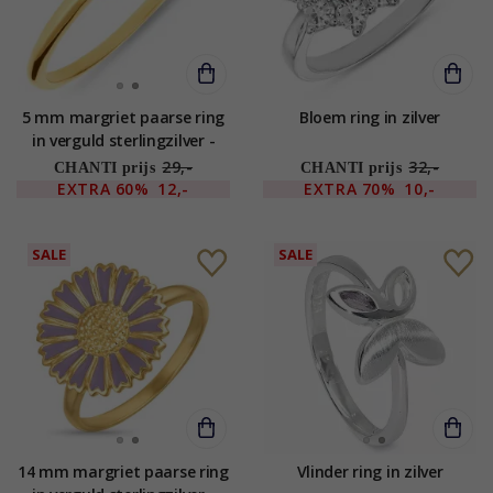
5 mm margriet paarse ring
Bloem ring in zilver
in verguld sterlingzilver -
Maggie
29,-
32,-
CHANTI prijs
CHANTI prijs
EXTRA
60%
12,-
EXTRA
70%
10,-
SALE
SALE
14 mm margriet paarse ring
Vlinder ring in zilver