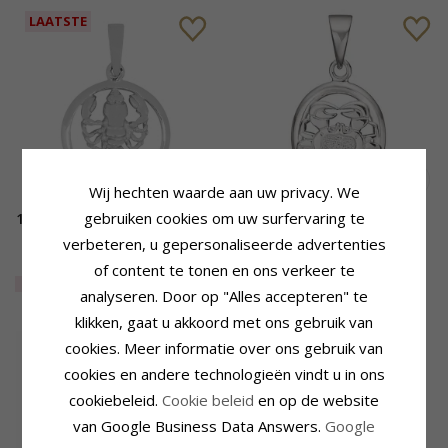
LAATSTE
Wij hechten waarde aan uw privacy. We
gebruiken cookies om uw surfervaring te
15 mm Siersbøl sterrenbeeld
Støvring Design de kreeft
kreeft hanger in
hanger in zilver
verbeteren, u gepersonaliseerde advertenties
gerodineerd zilver
39,-
CHANTI prijs
of content te tonen en ons verkeer te
EXTRA
40%
24,-
26,-
CHANTI prijs
analyseren. Door op "Alles accepteren" te
klikken, gaat u akkoord met ons gebruik van
cookies. Meer informatie over ons gebruik van
cookies en andere technologieën vindt u in ons
cookiebeleid.
Cookie beleid
en op de website
van Google Business Data Answers.
Google