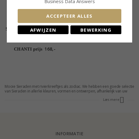
Business Data Answers
ACCEPTEER ALLES
Sterrenbeeld kreeft zirkoon
AFWIJZEN
BEWERKING
hanger in 8 karaat goud -
Gold Collection
168,-
CHANTI prijs
Mooie Sieraden met rivierkreeftjes als zodiac. We hebben een goede selectie
van Sieraden in allerlei kleuren, vormen en ontwerpen, afhankelijk van uw
behoeften. Wil je laten zien welke ster je geboren bent in, deze Sieraden met
Læs mere
ster te zijn een goede keuze. Op deze pagina vindt u al onze prachtige
Sieraden met rivierkreeftjes vorm te vinden.
INFORMATIE