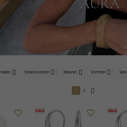
rialen
Steensoorten
Kleuren
Vormen
Sie
1
2
SALE
SALE