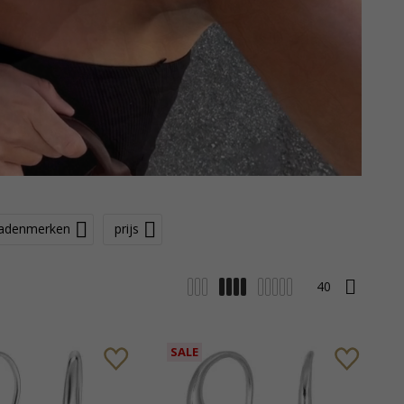
radenmerken
prijs
SALE