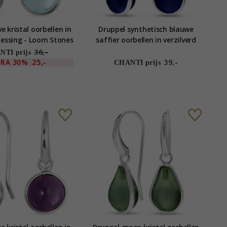
 kristal oorbellen in
Druppel synthetisch blauwe
messing - Loom Stones
saffier oorbellen in verzilverd
messing
36,-
TI prijs
TRA
30%
25,-
39,-
CHANTI prijs