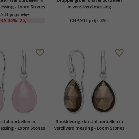
 kristal oorbellen in
Druppel groen kristal oorbellen
messing - Loom Stones
in verzilverd messing
36,-
TI prijs
TRA
30%
25,-
39,-
CHANTI prijs
istal oorbellen in
Rookkleurige kristal oorbellen in
messing - Loom Stones
verzilverd messing - Loom Stones