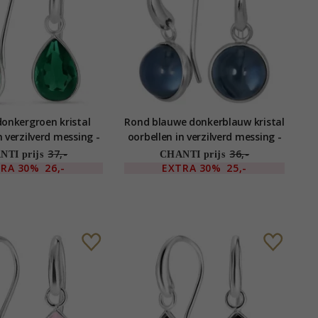
donkergroen kristal
Rond blauwe donkerblauw kristal
n verzilverd messing -
oorbellen in verzilverd messing -
oom Stones
Loom Stones
37,-
36,-
TI prijs
CHANTI prijs
TRA
30%
26,-
EXTRA
30%
25,-