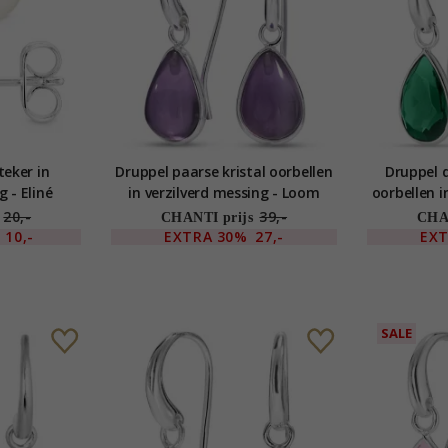
eker in
Druppel paarse kristal oorbellen
Druppel 
g - Eliné
in verzilverd messing - Loom
oorbellen i
Stones
L
20,-
39,-
CHANTI prijs
CHAN
10,-
EXTRA
30%
27,-
EX
SALE