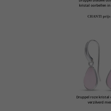
Druppel blauwe do
kristal oorbellen in
messing - Loom
CHANTI prijs
Druppel roze kristal 
verzilverd me