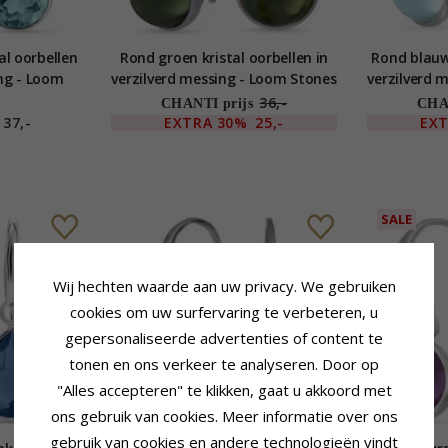
al oorbellen
Rond groen kristal oorbellen in
Rond blauwe
ing - Loom
verzilverd messing - Loom Stones
verzilverd 
36,-
CHANTI prijs
CHAN
37,-
EXTRA
30%
25,-
EX
SALE
Wij hechten waarde aan uw privacy. We gebruiken
cookies om uw surfervaring te verbeteren, u
gepersonaliseerde advertenties of content te
tonen en ons verkeer te analyseren. Door op
"Alles accepteren" te klikken, gaat u akkoord met
ons gebruik van cookies. Meer informatie over ons
gebruik van cookies en andere technologieën vindt