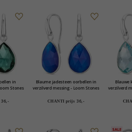
bellen in
Blaume jadesteen oorbellen in
Blauwe k
 Loom Stones
verzilverd messing - Loom Stones
verzilverd 
36,-
36,-
CHANTI prijs
CHAN
SALE