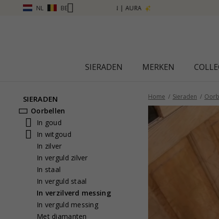
NL
BE
SIERADEN
MERKEN
COLLE
Home
Sieraden
Oorb
SIERADEN
Oorbellen
In goud
In witgoud
In zilver
In verguld zilver
In staal
In verguld staal
In verzilverd messing
In verguld messing
Met diamanten