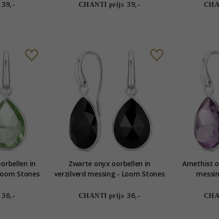
39,-
39,-
CHANTI prijs
CHAN
oorbellen in
Zwarte onyx oorbellen in
Amethist oo
 Loom Stones
verzilverd messing - Loom Stones
messin
36,-
36,-
CHANTI prijs
CHAN