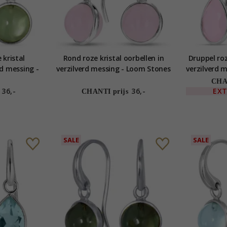
 kristal
Rond roze kristal oorbellen in
Druppel roz
rd messing -
verzilverd messing - Loom Stones
verzilverd 
es
CHAN
36,-
36,-
EX
CHANTI prijs
SALE
SALE