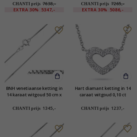
7638,-
7265,-
CHANTI prijs
CHANTI prijs
EXTRA
30%
5347,-
EXTRA
30%
5086,-
BNH venetiaanse ketting in
Hart diamant ketting in 14
14 karaat witgoud 50 cm x
caraat witgoud 0,10 ct
1,3 mm
1345,-
1237,-
CHANTI prijs
CHANTI prijs