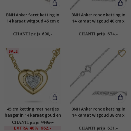
BNH Anker facet ketting in
BNH Anker ronde ketting in
14 karaat witgoud 45 cm x
14 karaat witgoud 40 cm x
1,3 mm
1,5 mm
690,-
674,-
CHANTI prijs
CHANTI prijs
SALE
45 cm ketting met hartjes
BNH Anker ronde ketting in
hanger in 14 karaat goud en
14 karaat witgoud 38 cm x
witgoud 0,03 ct
1,5 mm
1103,-
CHANTI prijs
EXTRA
40%
662,-
631,-
CHANTI prijs