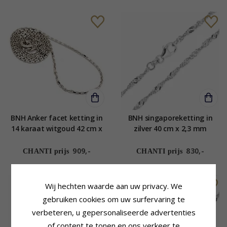
BNH Anker facet ketting in
BNH singaporeketting in
14 karaat witgoud 42 cm x
zilver 40 cm x 2,3 mm
1,4 mm
909,-
830,-
CHANTI prijs
CHANTI prijs
Wij hechten waarde aan uw privacy. We
gebruiken cookies om uw surfervaring te
verbeteren, u gepersonaliseerde advertenties
of content te tonen en ons verkeer te