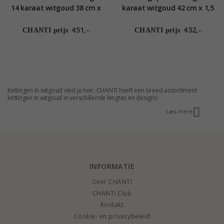
14 karaat witgoud 38 cm x
karaat witgoud 42 cm x 1,5
1,2 mm
mm
451,-
432,-
CHANTI prijs
CHANTI prijs
Kettingen in witgoud vind je hier. CHANTI heeft een breed assortiment
kettingen in witgoud in verschillende lengtes en designs
Læs mere
INFORMATIE
Over CHANTI
CHANTI Club
Kontakt
Cookie- en privacybeleid