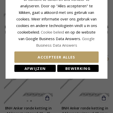
analyseren. Door op "Alles accepteren" te
klikken, gaat u akkoord met ons gebruik van
cookies. Meer informatie over ons gebruik van
cookies en andere technologieën vindt u in ons
BNH singaporeketting in 14
BNH singaporeketting in 14
cookiebeleid.
Cookie beleid
en op de website
karaat witgoud 42 cm x 2,3
karaat witgoud 38 cm x 2,3
mm
mm
van Google Business Data Answers.
Google
830,-
807,-
CHANTI prijs
CHANTI prijs
Business Data Answers
ACCEPTEER ALLES
AFWIJZEN
BEWERKING
BNH Anker ronde ketting in
BNH Anker ronde ketting in