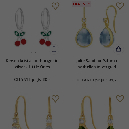
LAATSTE
Kersen kristal oorhanger in
Julie Sandlau Paloma
zilver - Little Ones
oorbellen in verguld
sterlingzilver blauwe kristal
witte zirkoon
30,-
196,-
CHANTI prijs
CHANTI prijs