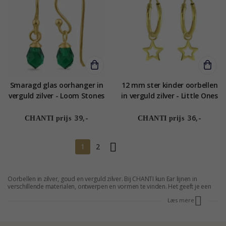
Smaragd glas oorhanger in
12 mm ster kinder oorbellen
verguld zilver - Loom Stones
in verguld zilver - Little Ones
39,-
36,-
CHANTI prijs
CHANTI prijs
1
2
Oorbellen in zilver, goud en verguld zilver. Bij CHANTI kun Ear lijnen in
verschillende materialen, ontwerpen en vormen te vinden. Het geeft je een
verscheidenheid aan opties wanneer u nodig hebt om uw favoriete sieraden
Læs mere
te halen. De duidelijke kenmerk van oor lijnen is dat ze lang en hangen
verder naar beneden dan de klassieke oorbellen. Bladeren door de vele
stijlen en vind de variant van het oor lijnen die bij uw stijl past.