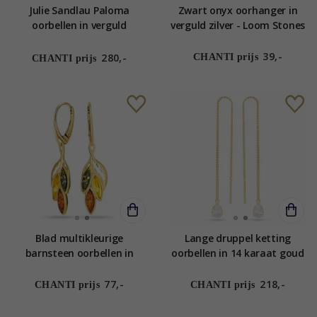
Julie Sandlau Paloma
Zwart onyx oorhanger in
oorbellen in verguld
verguld zilver - Loom Stones
sterlingzilver donkerblauw
kristal witte zirkoon
39,-
280,-
CHANTI prijs
CHANTI prijs
Blad multikleurige
Lange druppel ketting
barnsteen oorbellen in
oorbellen in 14 karaat goud
verguld zilver
met zirkoon - Gold
Collection
77,-
218,-
CHANTI prijs
CHANTI prijs