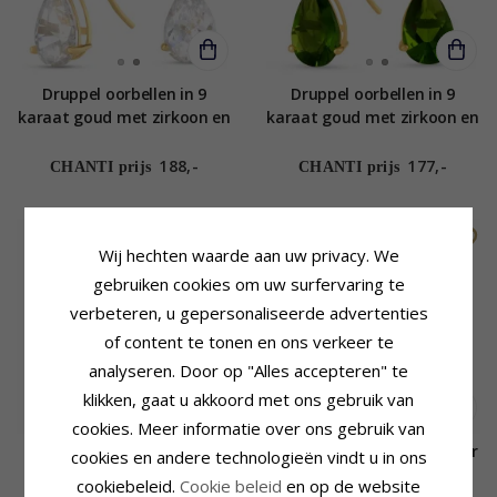
Druppel oorbellen in 9
Druppel oorbellen in 9
karaat goud met zirkoon en
karaat goud met zirkoon en
zirkoon - Gold Collection
zirkoon - Gold Collection
188,-
177,-
CHANTI prijs
CHANTI prijs
Wij hechten waarde aan uw privacy. We
gebruiken cookies om uw surfervaring te
verbeteren, u gepersonaliseerde advertenties
of content te tonen en ons verkeer te
analyseren. Door op "Alles accepteren" te
klikken, gaat u akkoord met ons gebruik van
cookies. Meer informatie over ons gebruik van
Druppel oorbellen in 9
Aagaard oorhanger in zilver
cookies en andere technologieën vindt u in ons
karaat goud met zirkoon -
paarse amethist blauwe
cookiebeleid.
Cookie beleid
en op de website