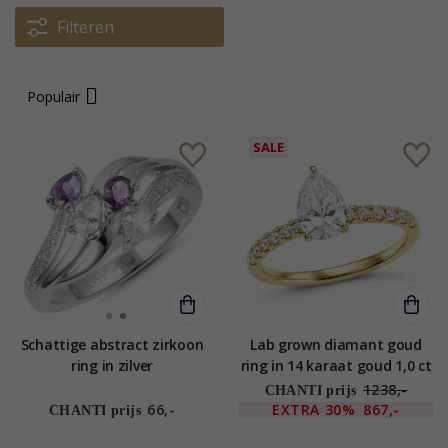
Filteren
Populair
SALE
Schattige abstract zirkoon
Lab grown diamant goud
ring in zilver
ring in 14 karaat goud 1,0 ct
0,26 ct
1238,-
CHANTI prijs
66,-
EXTRA
30%
867,-
CHANTI prijs