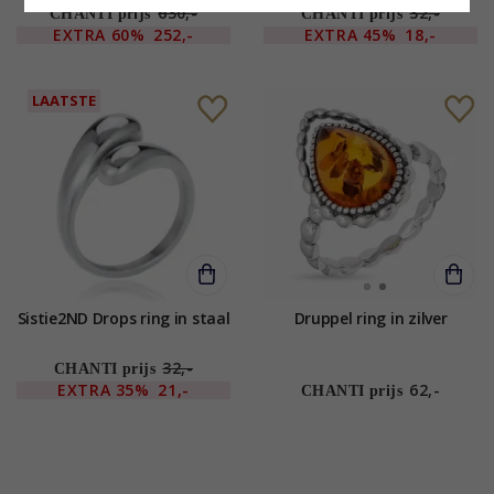
630,-
32,-
CHANTI prijs
CHANTI prijs
EXTRA
60%
252,-
EXTRA
45%
18,-
LAATSTE
Sistie2ND Drops ring in staal
Druppel ring in zilver
32,-
CHANTI prijs
EXTRA
35%
21,-
62,-
CHANTI prijs