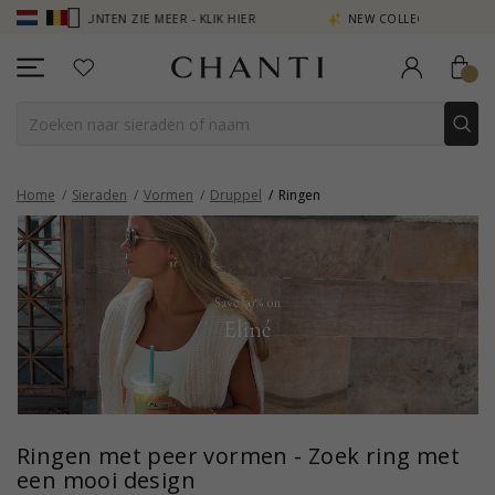
NTEN ZIE MEER - KLIK HIER
NEW COLLECTION | AURA
Home
Sieraden
Vormen
Druppel
Ringen
Ringen met peer vormen - Zoek ring met
een mooi design