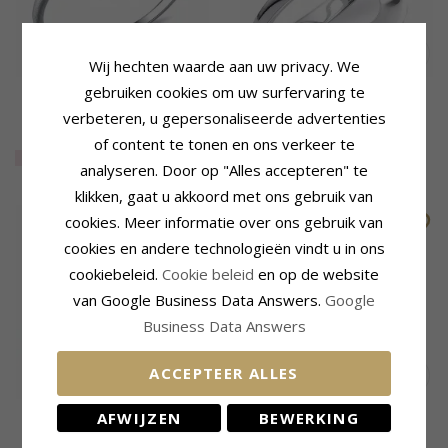
Wij hechten waarde aan uw privacy. We
gebruiken cookies om uw surfervaring te
Druppel ring in zilver
Druppel vinger ringen in
zilver
verbeteren, u gepersonaliseerde advertenties
32,-
CHANTI prijs
of content te tonen en ons verkeer te
EXTRA
80%
7,-
62,-
CHANTI prijs
analyseren. Door op "Alles accepteren" te
klikken, gaat u akkoord met ons gebruik van
LAATSTE
LAATSTE
cookies. Meer informatie over ons gebruik van
cookies en andere technologieën vindt u in ons
cookiebeleid.
Cookie beleid
en op de website
van Google Business Data Answers.
Google
Business Data Answers
ACCEPTEER ALLES
Diamant ring in 9 karaat
Sistie2ND Drops ring in
AFWIJZEN
BEWERKING
goud-en witgoud 0,06 ct
verguld staal