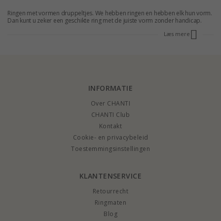
Ringen met vormen druppeltjes. We hebben ringen en hebben elk hun vorm.
Dan kunt u zeker een geschikte ring met de juiste vorm zonder handicap.
Voor CHANTI heeft een ruime keuze aan ringen voor iedereen. Zie onze
Læs mere
grote selectie door en vind de beste ring. U krijgt het geleverd in een korte
tijd.
INFORMATIE
Over CHANTI
CHANTI Club
Kontakt
Cookie- en privacybeleid
Toestemmingsinstellingen
KLANTENSERVICE
Retourrecht
Ringmaten
Blog