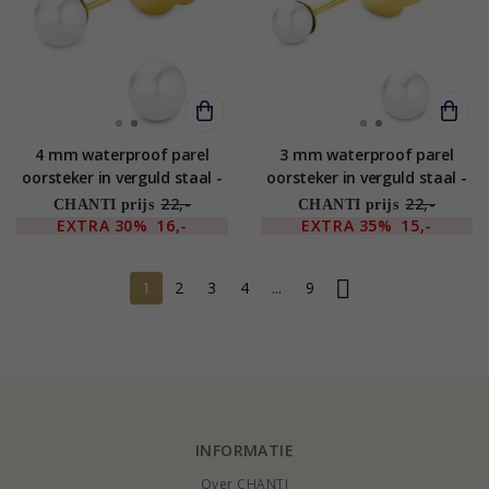
4 mm waterproof parel
3 mm waterproof parel
oorsteker in verguld staal -
oorsteker in verguld staal -
OCEANA
OCEANA
22,-
22,-
CHANTI prijs
CHANTI prijs
EXTRA
30%
16,-
EXTRA
35%
15,-
1
2
3
4
...
9
INFORMATIE
Over CHANTI