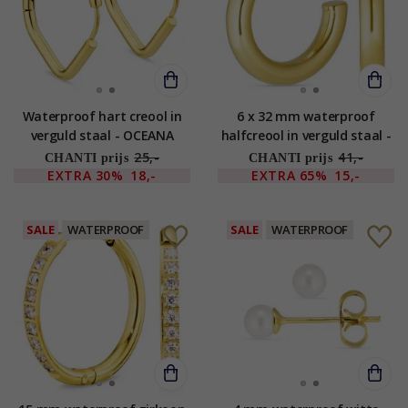
Waterproof hart creool in
6 x 32 mm waterproof
verguld staal - OCEANA
halfcreool in verguld staal -
OCEANA
25,-
41,-
CHANTI prijs
CHANTI prijs
EXTRA
30%
18,-
EXTRA
65%
15,-
SALE
WATERPROOF
SALE
WATERPROOF