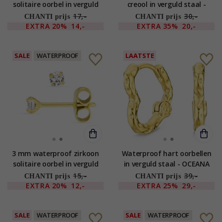
solitaire oorbel in verguld
creool in verguld staal -
staal - OCEANA
OCEANA
17,-
30,-
CHANTI prijs
CHANTI prijs
EXTRA
20%
14,-
EXTRA
35%
20,-
SALE
WATERPROOF
LAATSTE
3 mm waterproof zirkoon
Waterproof hart oorbellen
solitaire oorbel in verguld
in verguld staal - OCEANA
staal - OCEANA
15,-
39,-
CHANTI prijs
CHANTI prijs
EXTRA
20%
12,-
EXTRA
25%
29,-
SALE
WATERPROOF
SALE
WATERPROOF