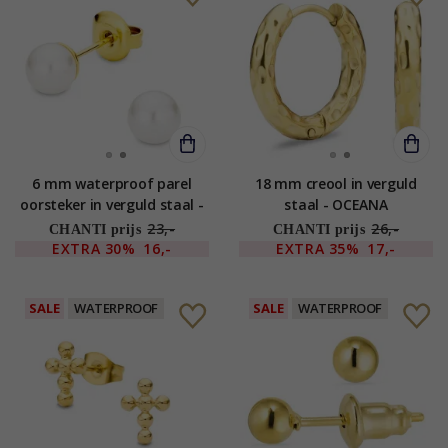
6 mm waterproof parel
18 mm creool in verguld
oorsteker in verguld staal -
staal - OCEANA
OCEANA
23,-
26,-
CHANTI prijs
CHANTI prijs
EXTRA
30%
16,-
EXTRA
35%
17,-
SALE
WATERPROOF
SALE
WATERPROOF