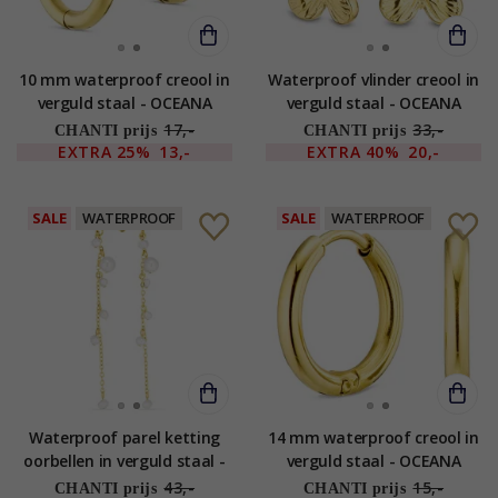
10 mm waterproof creool in
Waterproof vlinder creool in
verguld staal - OCEANA
verguld staal - OCEANA
17,-
33,-
CHANTI prijs
CHANTI prijs
EXTRA
25%
13,-
EXTRA
40%
20,-
SALE
WATERPROOF
SALE
WATERPROOF
Waterproof parel ketting
14 mm waterproof creool in
oorbellen in verguld staal -
verguld staal - OCEANA
OCEANA
43,-
15,-
CHANTI prijs
CHANTI prijs