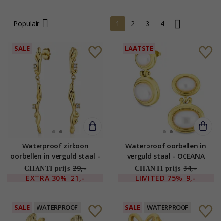
Populair
1
2
3
4
SALE
LAATSTE
Waterproof zirkoon
Waterproof oorbellen in
oorbellen in verguld staal -
verguld staal - OCEANA
OCEANA
29,-
34,-
CHANTI prijs
CHANTI prijs
EXTRA
30%
21,-
LIMITED
75%
9,-
SALE
WATERPROOF
SALE
WATERPROOF