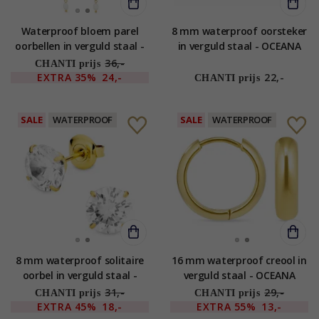
Waterproof bloem parel
8 mm waterproof oorsteker
oorbellen in verguld staal -
in verguld staal - OCEANA
OCEANA
36,-
CHANTI prijs
EXTRA
35%
24,-
22,-
CHANTI prijs
SALE
WATERPROOF
SALE
WATERPROOF
8 mm waterproof solitaire
16 mm waterproof creool in
oorbel in verguld staal -
verguld staal - OCEANA
OCEANA
31,-
29,-
CHANTI prijs
CHANTI prijs
EXTRA
45%
18,-
EXTRA
55%
13,-