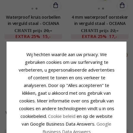
Waterproof kruis oorbellen
4 mm waterproof oorsteker
in verguld staal - OCEANA
in verguld staal - OCEANA
20,-
22,-
CHANTI prijs
CHANTI prijs
EXTRA
25%
15,-
EXTRA
25%
17,-
Wij hechten waarde aan uw privacy. We
SALE
WATERPROOF
SALE
WATERPROOF
gebruiken cookies om uw surfervaring te
verbeteren, u gepersonaliseerde advertenties
of content te tonen en ons verkeer te
analyseren. Door op "Alles accepteren" te
klikken, gaat u akkoord met ons gebruik van
cookies. Meer informatie over ons gebruik van
cookies en andere technologieën vindt u in ons
Waterproof parel oorbellen
8 mm waterproof creool in
cookiebeleid.
Cookie beleid
en op de website
in verguld staal - OCEANA
verguld staal - OCEANA
van Google Business Data Answers.
Google
32,-
17,-
CHANTI prijs
CHANTI prijs
Business Data Answers
EXTRA
30%
23,-
EXTRA
25%
13,-