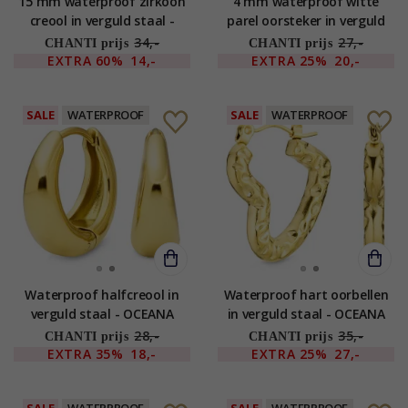
15 mm waterproof zirkoon
4 mm waterproof witte
creool in verguld staal -
parel oorsteker in verguld
OCEANA
staal - OCEANA
34,-
27,-
CHANTI prijs
CHANTI prijs
EXTRA
60%
14,-
EXTRA
25%
20,-
SALE
WATERPROOF
SALE
WATERPROOF
Waterproof halfcreool in
Waterproof hart oorbellen
verguld staal - OCEANA
in verguld staal - OCEANA
28,-
35,-
CHANTI prijs
CHANTI prijs
EXTRA
35%
18,-
EXTRA
25%
27,-
SALE
WATERPROOF
SALE
WATERPROOF