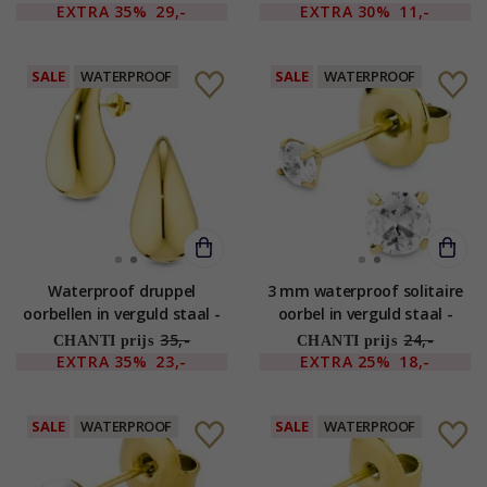
EXTRA
35%
29,-
EXTRA
30%
11,-
SALE
WATERPROOF
SALE
WATERPROOF
Waterproof druppel
3 mm waterproof solitaire
oorbellen in verguld staal -
oorbel in verguld staal -
OCEANA
OCEANA
35,-
24,-
CHANTI prijs
CHANTI prijs
EXTRA
35%
23,-
EXTRA
25%
18,-
SALE
WATERPROOF
SALE
WATERPROOF