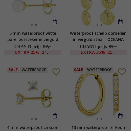
5 mm waterproof witte
Waterproof schelp oorbellen
parel oorsteker in verguld
in verguld staal - OCEANA
staal - OCEANA
27,-
39,-
CHANTI prijs
CHANTI prijs
EXTRA
25%
21,-
EXTRA
35%
25,-
SALE
WATERPROOF
SALE
WATERPROOF
4 mm waterproof zirkoon
13 mm waterproof zirkoon