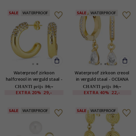
SALE
WATERPROOF
SALE
WATERPROOF
Waterproof zirkoon
Waterproof zirkoon creool
halfcreool in verguld staal -
in verguld staal - OCEANA
OCEANA
36,-
36,-
CHANTI prijs
CHANTI prijs
EXTRA
20%
29,-
EXTRA
40%
22,-
SALE
WATERPROOF
SALE
WATERPROOF