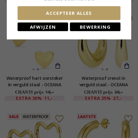
ACCEPTEER ALLES
SALE
WATERPROOF
SALE
WATERPROOF
AFWIJZEN
BEWERKING
Waterproof hart oorsteker
Waterproof creool in
in verguld staal - OCEANA
verguld staal - OCEANA
16,-
36,-
CHANTI prijs
CHANTI prijs
EXTRA
30%
11,-
EXTRA
25%
27,-
SALE
WATERPROOF
LAATSTE