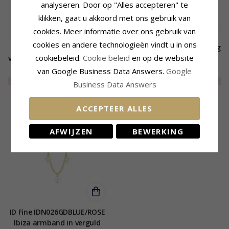
analyseren. Door op "Alles accepteren" te
klikken, gaat u akkoord met ons gebruik van
cookies. Meer informatie over ons gebruik van
cookies en andere technologieën vindt u in ons
Veelkleurig ketting in
Rookkleurige kwarts ketting
cookiebeleid.
Cookie beleid
en op de website
verguld sterlingzilver - Loom
met hanger in verguld
Stones
messing - Eliné
97,-
38,-
van Google Business Data Answers.
Google
CHANTI prijs
CHANTI prijs
EXTRA
50%
49,-
LIMITED
50%
19,-
Business Data Answers
ACCEPTEER ALLES
LAATSTE
AFWIJZEN
BEWERKING
ID Fine IDN026GDBLUE/ROSE
Ibiza armband in verguld