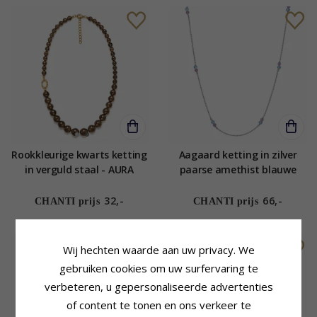
Rookkleurige kwarts ketting
Aagaard ketting in zilver
in verguld staal - AURA
paarse amethist blauwe
kwarts
32,-
66,-
CHANTI prijs
CHANTI prijs
SALE
LIMITED
Wij hechten waarde aan uw privacy. We
gebruiken cookies om uw surfervaring te
verbeteren, u gepersonaliseerde advertenties
of content te tonen en ons verkeer te