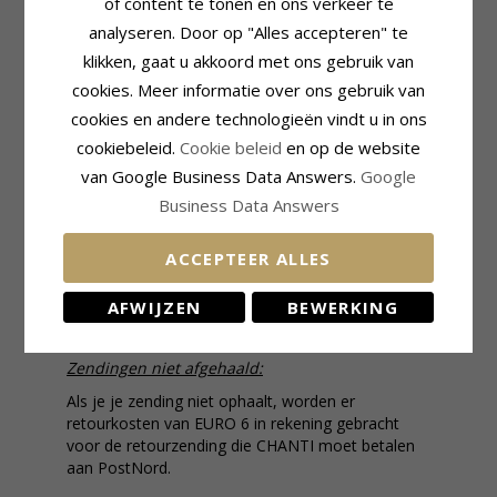
of content te tonen en ons verkeer te
analyseren. Door op "Alles accepteren" te
klikken, gaat u akkoord met ons gebruik van
cookies. Meer informatie over ons gebruik van
cookies en andere technologieën vindt u in ons
Ongebruikte goederen:
cookiebeleid.
Cookie beleid
en op de website
van Google Business Data Answers.
Google
Houdt u er rekening mee dat wij alleen
Business Data Answers
ongebruikte goederen accepteren/ ruilen.
De
definitie van het proberen van een product is
“aan doen en SNEL weer af doen.
ACCEPTEER ALLES
AFWIJZEN
BEWERKING
Zendingen niet afgehaald:
Als je je zending niet ophaalt, worden er
retourkosten van EURO 6 in rekening gebracht
voor de retourzending die CHANTI moet betalen
aan PostNord.